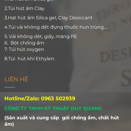
DUY QUANG
chúng tôi chuyên sản xuất, cung cấp
các sản phẩm chống ẩm, với ưu thế vượt trội, nhiều
kích cỡ gói chống ẩm. Là giải pháp an toàn cho
hàng xuất khẩu. Luôn đáp ứng phù hợp với nhu cầu
sử dụng của khách hàng và chất lượng luôn ổn
định.
1.Túi hút ẩm Silica gel
2.Túi hút ẩm Clay
3.Hạt hút ẩm Silica gel, Clay Desiccant
4.Túi vải không dệt đựng thuốc hun trùng,....
5. Vải không dệt, giấy, màng PE
6. Bột chống ẩm
7. Túi hút oxygen
8.Túi hút khí Ethylen.