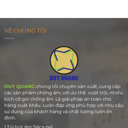
090.858.1001 (Ms. Dieu Quang)
dieuquang.tran@duyquang.vn
0909.540.979 (Mr. Huân)
ctktdq@duyquang.vn
VỀ CHÚNG TÔI