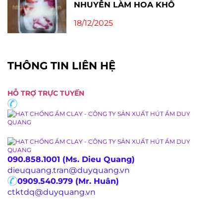
TÚI HÚT ẨM CLAY DESICCANT
2GR, 3GR, 5GR, 10,GR 20GR, 30GR,
50GR
26/05/2026
HẠN DÙNG TÚI HÚT ẨM- GÓI HÚT
ẨM DÙNG ĐƯỢC BAO LÂU?
15/05/2026
CÁT LÀM HOA KHÔ - SILICAGEL
NHUYỄN LÀM HOA KHÔ
18/12/2025
THÔNG TIN LIÊN HỆ
HỖ TRỢ TRỰC TUYẾN