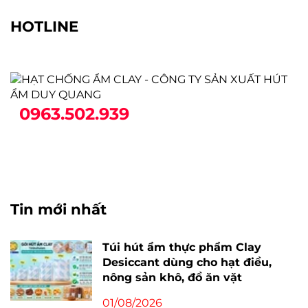
HẠT HÚT ẨM SILICAGEL, CLAY
TÚI BỘT CHỐNG ẨM
TÚI HÚT ẨM CLAY DESICCANT
TÚI HÚT OXY (OXYGEN ABSORBER)
TÚI HÚT KHÍ ETHYLEN
TÚI VẢI ĐỰNG THUỐC HUN TRÙNG
HOTLINE
0963.502.939