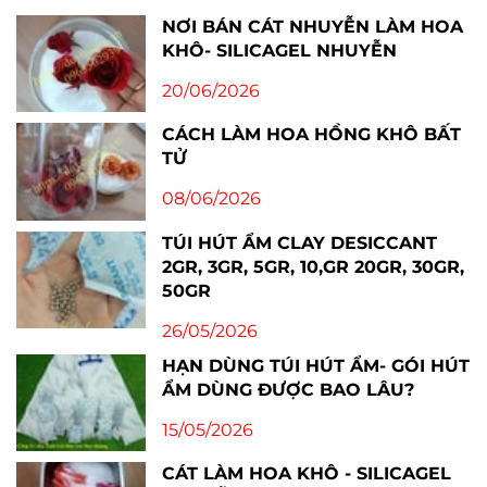
Tin mới nhất
Túi hút ẩm thực phẩm Clay
Desiccant dùng cho hạt điều,
nông sản khô, đồ ăn vặt
01/08/2026
NƠI BÁN CÁT NHUYỄN LÀM HOA
KHÔ- SILICAGEL NHUYỄN
20/06/2026
CÁCH LÀM HOA HỒNG KHÔ BẤT
TỬ
08/06/2026