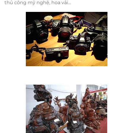
Công dụng:
Hạt chống ẩm Clay dùng trong bảo
quản, giữ khô ráo cho hàng hóa, linh kiện, trang
thiết bị may móc: Tiêu, cà phê, thuốc tây, áo quần,
vải vóc, máy ảnh, máy quay phim, dụng cụ y tế, đồ
thủ công mỹ nghệ, hoa vải…