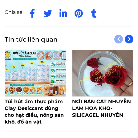
phẩm
,
gói hút ẩm may mặc
,
gói hút ẩm đồ gỗ
,
túi
hút oxygen
,
gói chống ẩm đà nẵng
,
goi chong am
da nang
,
goi hut am dong nai
,
goi hut am binh
duong
,
goi hut am thuc pham
,
goi chong am chat
luong
,
goi hut am clay
,
túi chống ẩm clay
,
đất sét
hoạt tính
,
dat set hoat tinh
,
gói chống ẩm quận 9
,
túi hút ẩm quận 10
,
gói chống ẩm quận 7
,
túi hút
ẩm quận 6
,
quận 5
,
quận 4
,
quận 2
,
quận 10
,
hocmon
,
bình chánh
Chia sẻ:
Tin tức liên quan