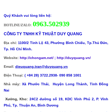
Hạt hút ẩm silicagel
trắng
,
hạt hút ẩm
silicagel xanh dương
,
hạt hút ẩm silicagel giá
rẻ,
giá bán hạt hút ẩm silicagel
,
giá bán hạt hút
ẩm clay,
giá bán gói chống ẩm
,
giá bán gói hút
ẩm
,
túi hút ẩm treo container,
nguyên lý hoạt
động của hạt chống ẩm
,
gói chống ẩm
,
gói chống
ẩm 1gram
,
gói chống ẩm 10gram
,
gói chống
ẩm 20gram
,
gói chống ẩm 100gram
,
túi chống
ẩm 300gram
,
túi chống ẩm 500gram,
túi chống
ẩm 1000gram
,
túi chống ẩm 2000gram
Quý Khách vui lòng liên hệ:
0
963.502939
HOTLINE/ZALO:
CÔNG TY TNHH KỸ THUẬT DUY QUANG
Địa chỉ:
1100/2 Tỉnh Lộ 43, Phường Bình Chiểu, Tp.Thủ Đức,
Tp. Hồ Chí Minh.