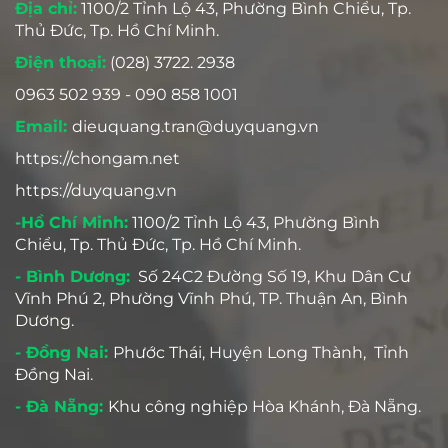
LIÊN HỆ
Hotline/Zalo: 0963 502939
CÔNG TY TNHH KỸ THUẬT DUY QUANG
(Sản xuất và cung cấp gói chống ẩm, chất hút
ẩm)
Địa chỉ:
1100/2 Tỉnh Lộ 43, Phường Bình Chiểu, Tp.
Thủ Đức, Tp. Hồ Chí Minh.
Điện thoại:
(028) 3722. 2938
0963 502 939 - 090 858 1001
Email:
dieuquang.tran@duyquang.vn
https://chongam.net
https://duyquang.vn