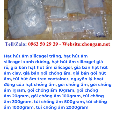
qua hotline và nhận tại nhà để tiết kiệm kinh phí và
thời gian đi lại. chúng tôi sản xuất
hạt hút ẩm
silicagel, hạt hút ẩm clay
trực tiếp nên
giá bán
hạt chống ẩm các loại
,
gói chống ẩm các loại
luôn
thấp hơn ngoài thị trường. Luôn tính giá sỉ cho
khách hàng.