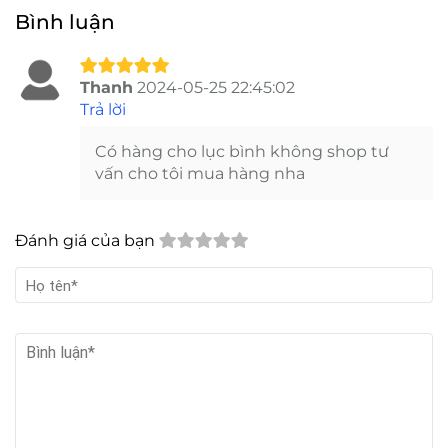
Túi hút ẩm thực phẩm
NƠI BÁN CÁT NHUYỄN
Clay Desiccant dùng
LÀM HOA KHÔ-
cho hạt điều, nông sản
SILICAGEL NHUYỄN
khô, đồ ăn vặt
Bình luận
Thanh
2024-05-25 22:45:02
Trả lời
Có hàng cho lục bình không shop tư
vấn cho tôi mua hàng nha