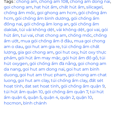
Website:
http://chongam.net
/ ; http://duyquang.vn/
Email:
dieuquang.tran@duyquang.vn
Điện Thoại:
( +84 28) 3722.2938- 090 858 1001
Nhà máy:
Xã
Phước Thái, Huyện Long Thành, Tỉnh Đồng
Nai
Xưởng, Kho:
24C2 đường số 19, KDC Vĩnh Phú 2, P. Vĩnh
Phú, Tp. Thuận An, Bình Dương
Tags :
chong am
,
chong am 108
,
chong am dong nai
,
goi chong am
,
hạt hút ẩm
,
chất hút ẩm
,
silicagel
,
chống ẩm mốc
,
goi ghong am hcm
,
gói chống ẩm
hcm
,
gói chống ẩm bình dương
,
gói chống ẩm
đồng nai
,
gói chống ẩm long an
,
gói chống ẩm
daklak
,
túi vải không dệt
,
vải không dệt
,
goi vai
,
gói
hút ẩm
,
tui vai
,
chat chong am
,
chống mốc
,
chống
ẩm ướt
,
mua gói chống ẩm ở đâu
,
mua goi chong
am o dau
,
goi hut am gia re
,
túi chống ẩm chất
lượng
,
gia goi chong am
,
goi hut oxy
,
hút oxy thực