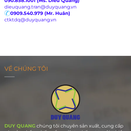
090.858.1001 (Ms. Dieu Quang)
dieuquang.tran@duyquang.vn
0909.540.979 (Mr. Huân)
ctktdq@duyquang.vn
VỀ CHÚNG TÔI
DUY QUANG
chúng tôi chuyên sản xuất, cung cấp