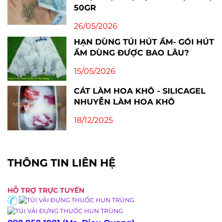
50GR
26/05/2026
HẠN DÙNG TÚI HÚT ẨM- GÓI HÚT
ẨM DÙNG ĐƯỢC BAO LÂU?
15/05/2026
CÁT LÀM HOA KHÔ - SILICAGEL
NHUYỄN LÀM HOA KHÔ
18/12/2025
THÔNG TIN LIÊN HỆ
HỖ TRỢ TRỰC TUYẾN