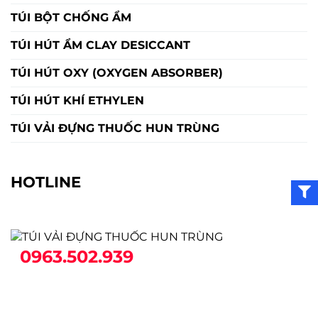
TÚI BỘT CHỐNG ẨM
TÚI HÚT ẨM CLAY DESICCANT
TÚI HÚT OXY (OXYGEN ABSORBER)
TÚI HÚT KHÍ ETHYLEN
TÚI VẢI ĐỰNG THUỐC HUN TRÙNG
HOTLINE
0963.502.939