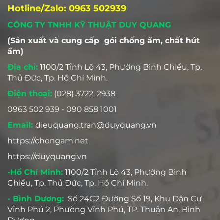
Hotline/Zalo: 0963 502939
CÔNG TY TNHH KỸ THUẬT DUY QUANG
(Sản xuất và cung cấp gói chống ẩm, chất hút
ẩm)
Địa chỉ:
1100/2 Tỉnh Lộ 43, Phường Bình Chiểu, Tp.
Thủ Đức, Tp. Hồ Chí Minh.
Điện thoại:
(028) 3722. 2938
0963 502 939 - 090 858 1001
Email:
dieuquang.tran@duyquang.vn
https://chongam.net
https://duyquang.vn
-Hồ Chí Minh:
1100/2 Tỉnh Lộ 43, Phường Bình
Chiểu, Tp. Thủ Đức, Tp. Hồ Chí Minh.
- Bình Dương:
Số 24C2 Đường Số 19, Khu Dân Cư
Vĩnh Phú 2, Phường Vĩnh Phú, TP. Thuận An, Bình