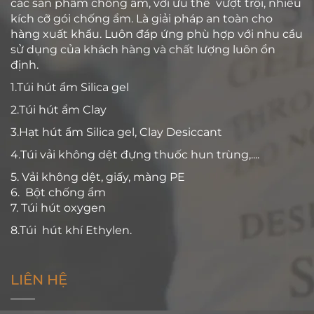
các sản phẩm chống ẩm, với ưu thế vượt trội, nhiều
kích cỡ gói chống ẩm. Là giải pháp an toàn cho
hàng xuất khẩu. Luôn đáp ứng phù hợp với nhu cầu
sử dụng của khách hàng và chất lượng luôn ổn
định.
1.Túi hút ẩm Silica gel
2.Túi hút ẩm Clay
3.Hạt hút ẩm Silica gel, Clay Desiccant
4.Túi vải không dệt đựng thuốc hun trùng,....
5. Vải không dệt, giấy, màng PE
6. Bột chống ẩm
7. Túi hút oxygen
8.Túi hút khí Ethylen.
LIÊN HỆ