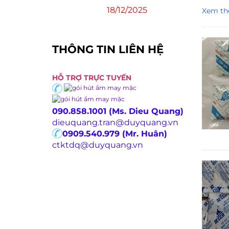
18/12/2025
Xem th
THÔNG TIN LIÊN HỆ
HỖ TRỢ TRỰC TUYẾN
090.858.1001 (Ms. Dieu Quang)
dieuquang.tran@duyquang.vn
0909.540.979 (Mr. Huân)
ctktdq@duyquang.vn