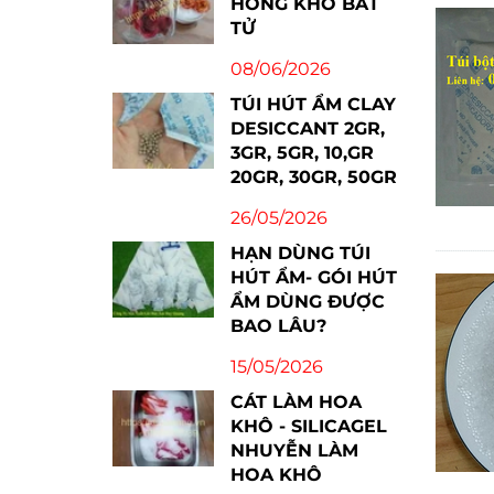
HỒNG KHÔ BẤT
TỬ
08/06/2026
TÚI HÚT ẨM CLAY
DESICCANT 2GR,
3GR, 5GR, 10,GR
20GR, 30GR, 50GR
26/05/2026
HẠN DÙNG TÚI
HÚT ẨM- GÓI HÚT
ẨM DÙNG ĐƯỢC
BAO LÂU?
15/05/2026
CÁT LÀM HOA
KHÔ - SILICAGEL
NHUYỄN LÀM
HOA KHÔ