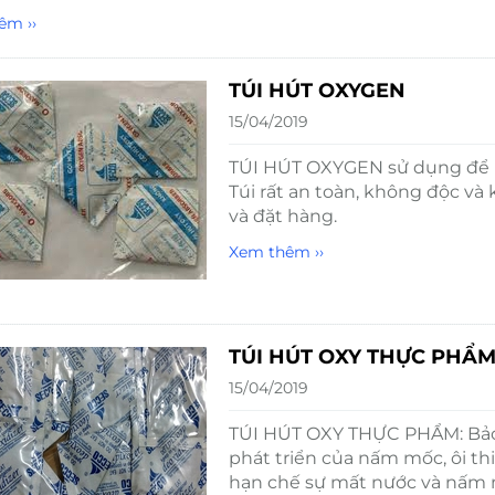
êm ››
TÚI HÚT OXYGEN
15/04/2019
TÚI HÚT OXYGEN sử dụng để k
Túi rất an toàn, không độc và 
và đặt hàng.
Xem thêm ››
TÚI HÚT OXY THỰC PHẨ
15/04/2019
TÚI HÚT OXY THỰC PHẨM: Bảo
phát triển của nấm mốc, ôi thi
hạn chế sự mất nước và nấm mốc