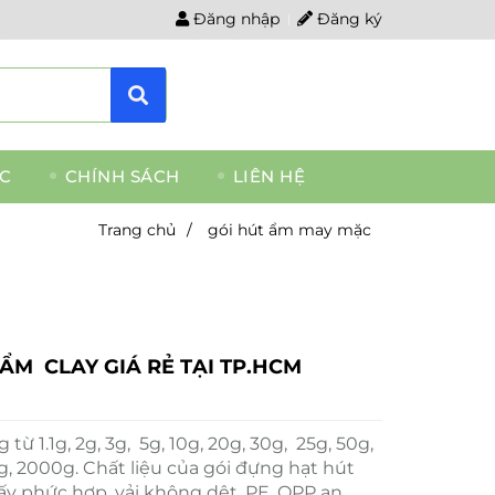
Đăng nhập
Đăng ký
ỨC
CHÍNH SÁCH
LIÊN HỆ
Trang chủ
/
gói hút ẩm may mặc
ẨM CLAY GIÁ RẺ TẠI TP.HCM
từ 1.1g, 2g, 3g, 5g, 10g, 20g, 30g, 25g, 50g,
g, 2000g. Chất liệu của gói đựng hạt hút
ấy phức hợp, vải không dệt, PE, OPP an