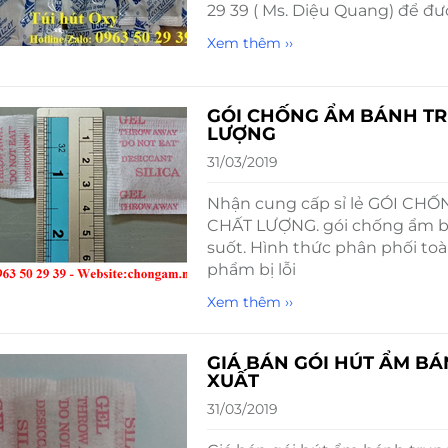
29 39 ( Ms. Diệu Quang) để đư
Xem thêm ››
GÓI CHỐNG ẨM BÁNH TRUN
LƯỢNG
31/03/2019
Nhận cung cấp sỉ lẻ GÓI CHỐ
CHẤT LƯỢNG. gói chống ẩm ba
suốt. Hình thức phân phối toàn
phẩm bị lỗi
Xem thêm ››
GIÁ BÁN GÓI HÚT ẨM BÁ
XUẤT
31/03/2019