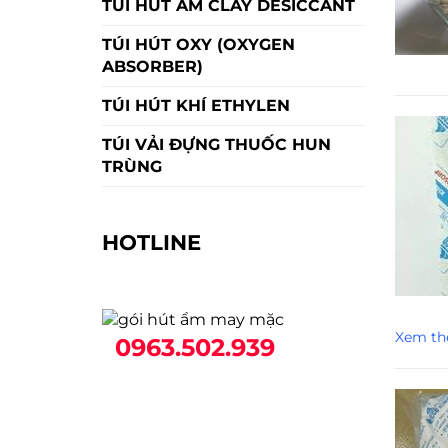
TÚI HÚT ẨM CLAY DESICCANT
TÚI HÚT OXY (OXYGEN
ABSORBER)
TÚI HÚT KHÍ ETHYLEN
TÚI VẢI ĐỰNG THUỐC HUN
TRÙNG
HOTLINE
Xem th
0963.502.939