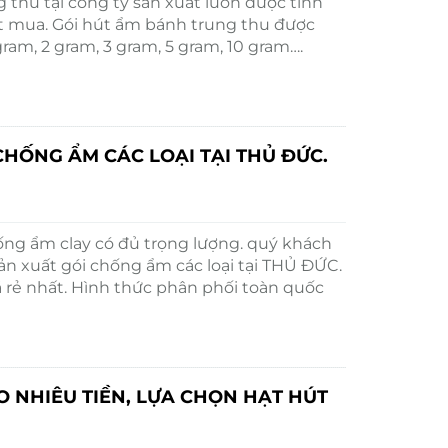
 thu tại công ty sản xuất luôn được tính
đặt mua. Gói hút ẩm bánh trung thu được
ram, 2 gram, 3 gram, 5 gram, 10 gram….
CHỐNG ẨM CÁC LOẠI TẠI THỦ ĐỨC.
hống ẩm clay có đủ trọng lượng. quý khách
sản xuất gói chống ẩm các loại tại THỦ ĐỨC.
rẻ nhất. Hình thức phân phối toàn quốc
O NHIÊU TIỀN, LỰA CHỌN HẠT HÚT