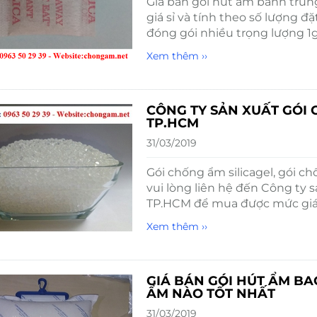
Giá bán gói hút ẩm bánh trung
giá sỉ và tính theo số lượng 
đóng gói nhiều trọng lượng 1g
Xem thêm ››
CÔNG TY SẢN XUẤT GÓI 
TP.HCM
31/03/2019
Gói chống ẩm silicagel, gói c
vui lòng liên hệ đến Công ty 
TP.HCM để mua được mức giá 
Xem thêm ››
GIÁ BÁN GÓI HÚT ẨM BA
ẨM NÀO TỐT NHẤT
31/03/2019