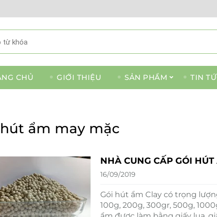
ANG CHỦ
GIỚI THIỆU
SẢN PHẨM
TIN T
 hút ẩm may mặc
NHÀ CUNG CẤP GÓI HÚT 
16/09/2019
Gói hút ẩm Clay có trọng lượng 
100g, 200g, 300gr, 500g, 1000
ẩm được làm bằng giấy lụa, gi