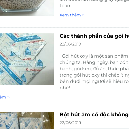
toàn.
Xem thêm ››
Các thành phần của gói hú
22/06/2019
Gói hút oxy là một sản phẩm 
chúng ta. Hằng ngày, bạn có t
bánh, gói kẹo, đồ ăn, thực p
trong gói hút oxy thì chắc ít 
bên dưới mọi người sẽ hiểu r
nhé!
êm ››
Bột hút ẩm có độc không
22/06/2019