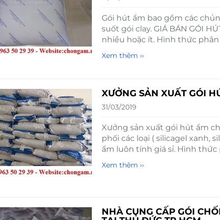
Gói hút ẩm bao gồm các chủng l
suốt gói clay. GIÁ BÁN GÓI H
nhiều hoặc ít. Hình thức phân
Xem thêm ››
XƯỞNG SẢN XUẤT GÓI H
31/03/2019
Xưởng sản xuất gói hút ẩm c
phối các loại ( silicagel xanh, s
ẩm luôn tính giá sỉ. Hình thức
Xem thêm ››
NHÀ CUNG CẤP GÓI CHỐ