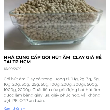
NHÀ CUNG CẤP GÓI HÚT ẨM CLAY GIÁ RẺ
TẠI TP.HCM
16/09/2019
Gói hút ẩm Clay có trọng lượng từ 1.1g, 2g, 3g, 5g,
10g, 20g, 30g, 25g, 50g, 100g, 200g, 300gr, 500g,
1000g, 2000g. Chất liệu của gói đựng hạt hút ẩm
được làm bằng giấy lụa, giấy phức hợp, vải không
dệt, PE, OPP an toàn.
Xem thêm ››