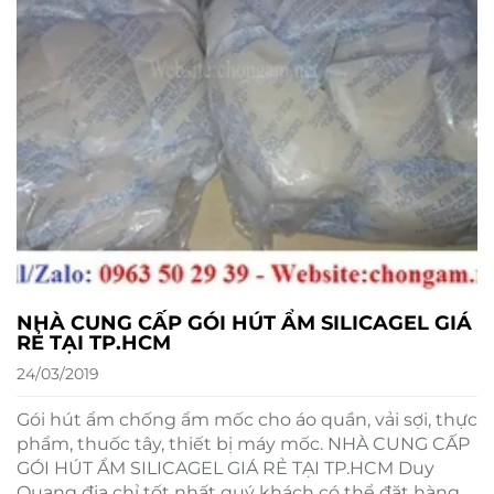
NHÀ CUNG CẤP GÓI HÚT ẨM SILICAGEL GIÁ
RẺ TẠI TP.HCM
24/03/2019
Gói hút ẩm chống ẩm mốc cho áo quần, vải sợi, thực
phẩm, thuốc tây, thiết bị máy mốc. NHÀ CUNG CẤP
GÓI HÚT ẨM SILICAGEL GIÁ RẺ TẠI TP.HCM Duy
Quang địa chỉ tốt nhất quý khách có thể đặt hàng