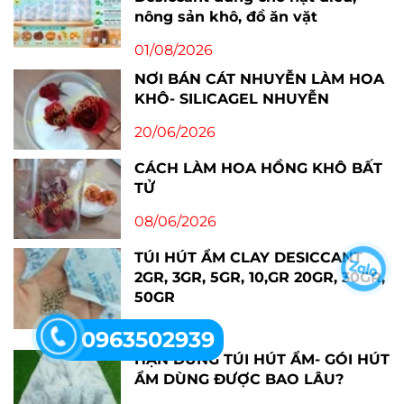
nông sản khô, đồ ăn vặt
01/08/2026
NƠI BÁN CÁT NHUYỄN LÀM HOA
KHÔ- SILICAGEL NHUYỄN
20/06/2026
CÁCH LÀM HOA HỒNG KHÔ BẤT
TỬ
08/06/2026
TÚI HÚT ẨM CLAY DESICCANT
2GR, 3GR, 5GR, 10,GR 20GR, 30GR,
50GR
26/05/2026
0963502939
HẠN DÙNG TÚI HÚT ẨM- GÓI HÚT
ẨM DÙNG ĐƯỢC BAO LÂU?