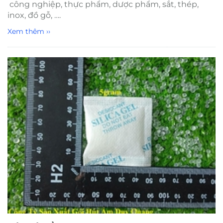
công nghiệp, thực phẩm, dược phẩm, sắt, thép,
inox, đồ gỗ, ….
Xem thêm ››