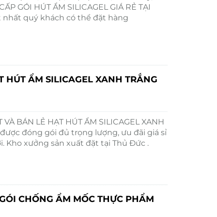
CẤP GÓI HÚT ẨM SILICAGEL GIÁ RẺ TẠI
 nhất quý khách có thể đặt hàng
T HÚT ẨM SILICAGEL XANH TRẮNG
T VÀ BÁN LẺ HẠT HÚT ẨM SILICAGEL XANH
ược đóng gói đủ trọng lượng, ưu đãi giá sỉ
ơi. Kho xưởng sản xuất đặt tại Thủ Đức .
 GÓI CHỐNG ẨM MỐC THỰC PHẨM