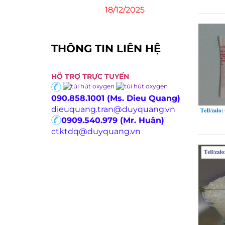
18/12/2025
THÔNG TIN LIÊN HỆ
HỖ TRỢ TRỰC TUYẾN
090.858.1001 (Ms. Dieu Quang)
dieuquang.tran@duyquang.vn
0909.540.979 (Mr. Huân)
ctktdq@duyquang.vn