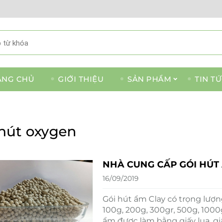
ANG CHỦ
GIỚI THIỆU
SẢN PHẨM
TIN T
 hút oxygen
NHÀ CUNG CẤP GÓI HÚT 
16/09/2019
Gói hút ẩm Clay có trọng lượng 
100g, 200g, 300gr, 500g, 1000
ẩm được làm bằng giấy lụa, gi