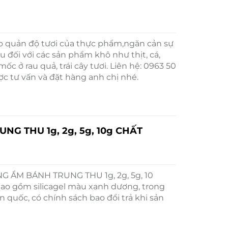
M
 quản độ tươi của thực phẩm,ngăn cản sự
u đối với các sản phẩm khô như thịt, cá,
 ở rau quả, trái cây tươi. Liên hệ: 0963 50
ợc tư vấn và đặt hàng anh chị nhé.
G THU 1g, 2g, 5g, 10g CHẤT
NG ẨM BÁNH TRUNG THU 1g, 2g, 5g, 10
o gồm silicagel màu xanh dương, trong
 quốc, có chính sách bao đổi trả khi sản