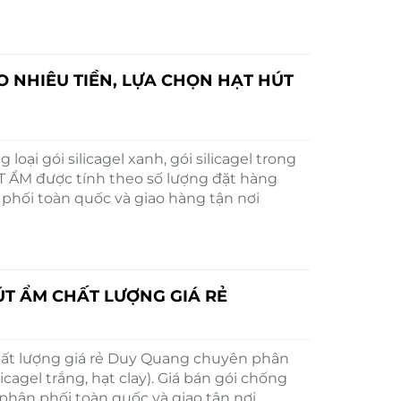
O NHIÊU TIỀN, LỰA CHỌN HẠT HÚT
oại gói silicagel xanh, gói silicagel trong
ÚT ẨM được tính theo số lượng đặt hàng
 phối toàn quốc và giao hàng tận nơi
ÚT ẨM CHẤT LƯỢNG GIÁ RẺ
hất lượng giá rẻ Duy Quang chuyên phân
ilicagel trắng, hạt clay). Giá bán gói chống
 phân phối toàn quốc và giao tận nơi.