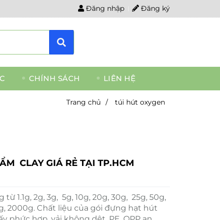
Đăng nhập
Đăng ký
ỨC
CHÍNH SÁCH
LIÊN HỆ
Trang chủ
/
túi hút oxygen
ẨM CLAY GIÁ RẺ TẠI TP.HCM
từ 1.1g, 2g, 3g, 5g, 10g, 20g, 30g, 25g, 50g,
g, 2000g. Chất liệu của gói đựng hạt hút
ấy phức hợp, vải không dệt, PE, OPP an