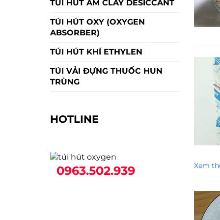
TÚI HÚT ẨM CLAY DESICCANT
TÚI HÚT OXY (OXYGEN
ABSORBER)
TÚI HÚT KHÍ ETHYLEN
TÚI VẢI ĐỰNG THUỐC HUN
TRÙNG
HOTLINE
Xem th
0963.502.939