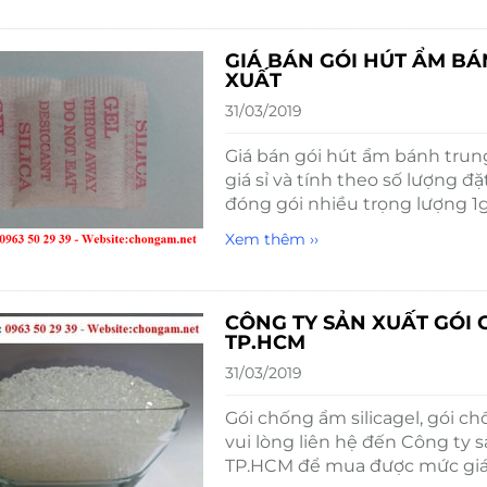
GIÁ BÁN GÓI HÚT ẨM BÁ
XUẤT
31/03/2019
Giá bán gói hút ẩm bánh trung
giá sỉ và tính theo số lượng 
đóng gói nhiều trọng lượng 1g
Xem thêm ››
CÔNG TY SẢN XUẤT GÓI 
TP.HCM
31/03/2019
Gói chống ẩm silicagel, gói c
vui lòng liên hệ đến Công ty 
TP.HCM để mua được mức giá 