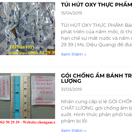
TÚI HÚT OXY THỰC PHẨ
15/04/2019
TÚI HÚT OXY THỰC PHẨM: Bảo
phát triển của nấm mốc, ôi thi
hạn chế sự mất nước và nấm mốc
29 39 ( Ms. Diệu Quang) để đư
Xem thêm ››
GÓI CHỐNG ẨM BÁNH TRUN
LƯỢNG
31/03/2019
Nhận cung cấp sỉ lẻ GÓI CHỐ
CHẤT LƯỢNG. gói chống ẩm ba
suốt. Hình thức phân phối toàn
phẩm bị lỗi
Xem thêm ››