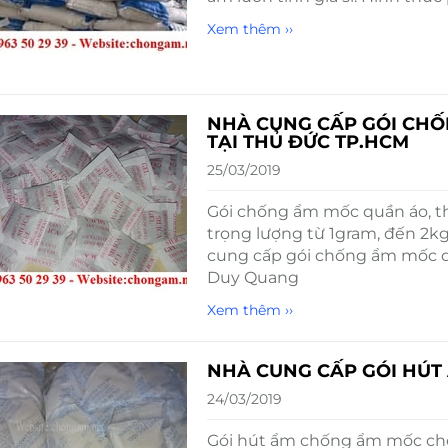
Xem thêm ››
NHÀ CUNG CẤP GÓI CHỐ
TẠI THỦ ĐỨC TP.HCM
25/03/2019
Gói chống ẩm mốc quần áo, th
trọng lượng từ 1gram, đến 2k
cung cấp gói chống ẩm mốc q
Duy Quang
Xem thêm ››
NHÀ CUNG CẤP GÓI HÚT Ẩ
24/03/2019
Gói hút ẩm chống ẩm mốc cho á