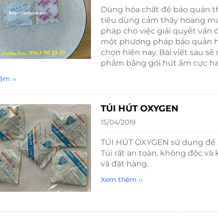
Dùng hóa chất để bảo quản th
tiêu dùng cảm thấy hoang man
pháp cho việc giải quyết vấn đ
một phương pháp bảo quản h
chọn hiện nay. Bài viết sau s
phẩm bằng gói hút ẩm cực ha
êm ››
TÚI HÚT OXYGEN
15/04/2019
TÚI HÚT OXYGEN sử dụng để k
Túi rất an toàn, không độc và 
và đặt hàng.
Xem thêm ››