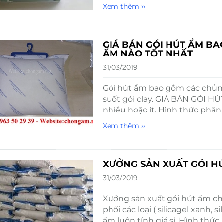
Xem thêm ››
GIÁ BÁN GÓI HÚT ẨM BA
ẨM NÀO TỐT NHẤT
31/03/2019
Gói hút ẩm bao gồm các chủng l
suốt gói clay. GIÁ BÁN GÓI H
nhiều hoặc ít. Hình thức phân
Xem thêm ››
XƯỞNG SẢN XUẤT GÓI H
31/03/2019
Xưởng sản xuất gói hút ẩm c
phối các loại ( silicagel xanh, s
ẩm luôn tính giá sỉ. Hình thức