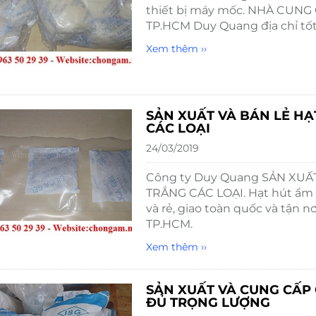
thiết bị máy mốc. NHÀ CUNG 
TP.HCM Duy Quang địa chỉ tốt
Xem thêm ››
SẢN XUẤT VÀ BÁN LẺ HẠ
CÁC LOẠI
24/03/2019
Công ty Duy Quang SẢN XUẤ
TRẮNG CÁC LOẠI. Hạt hút ẩm đ
và rẻ, giao toàn quốc và tận n
TP.HCM.
Xem thêm ››
SẢN XUẤT VÀ CUNG CẤP
ĐỦ TRỌNG LƯỢNG