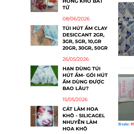
HỒNG KHÔ BẤT
TỬ
08/06/2026
TÚI HÚT ẨM CLAY
DESICCANT 2GR,
3GR, 5GR, 10,GR
20GR, 30GR, 50GR
26/05/2026
HẠN DÙNG TÚI
HÚT ẨM- GÓI HÚT
ẨM DÙNG ĐƯỢC
BAO LÂU?
15/05/2026
CÁT LÀM HOA
KHÔ - SILICAGEL
NHUYỄN LÀM
HOA KHÔ