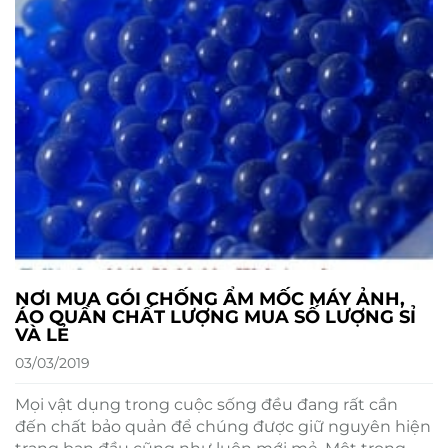
NƠI MUA GÓI CHỐNG ẨM MỐC MÁY ẢNH,
ÁO QUẦN CHẤT LƯỢNG MUA SỐ LƯỢNG SỈ
VÀ LẺ
03/03/2019
Mọi vật dụng trong cuộc sống đều đang rất cần
đến chất bảo quản để chúng được giữ nguyên hiện