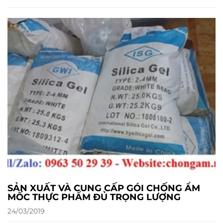
SẢN XUẤT VÀ CUNG CẤP GÓI CHỐNG ẨM
MỐC THỰC PHẨM ĐỦ TRỌNG LƯỢNG
24/03/2019