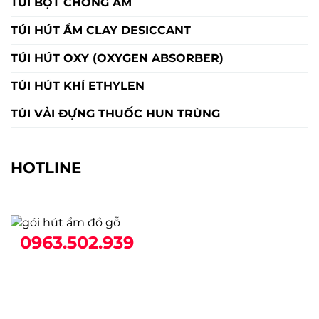
TÚI BỘT CHỐNG ẨM
TÚI HÚT ẨM CLAY DESICCANT
TÚI HÚT OXY (OXYGEN ABSORBER)
TÚI HÚT KHÍ ETHYLEN
TÚI VẢI ĐỰNG THUỐC HUN TRÙNG
HOTLINE
0963.502.939