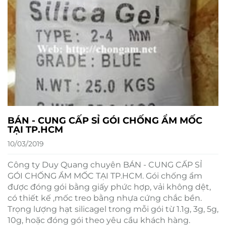
BÁN - CUNG CẤP SỈ GÓI CHỐNG ẨM MỐC
TẠI TP.HCM
10/03/2019
Công ty Duy Quang chuyên BÁN - CUNG CẤP SỈ
GÓI CHỐNG ẨM MỐC TẠI TP.HCM. Gói chống ẩm
được đóng gói bằng giấy phức hợp, vải không dệt,
có thiết kế ,mốc treo bằng nhựa cứng chắc bền.
Trọng lượng hạt silicagel trong mỗi gói từ 1.1g, 3g, 5g,
10g, hoặc đóng gói theo yêu cầu khách hàng.