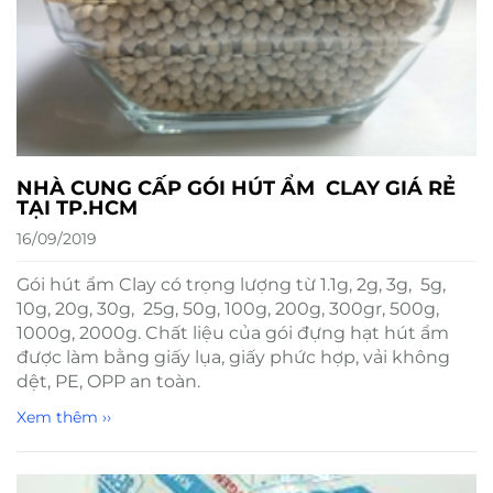
NHÀ CUNG CẤP GÓI HÚT ẨM CLAY GIÁ RẺ
TẠI TP.HCM
16/09/2019
Gói hút ẩm Clay có trọng lượng từ 1.1g, 2g, 3g, 5g,
10g, 20g, 30g, 25g, 50g, 100g, 200g, 300gr, 500g,
1000g, 2000g. Chất liệu của gói đựng hạt hút ẩm
được làm bằng giấy lụa, giấy phức hợp, vải không
dệt, PE, OPP an toàn.
Xem thêm ››