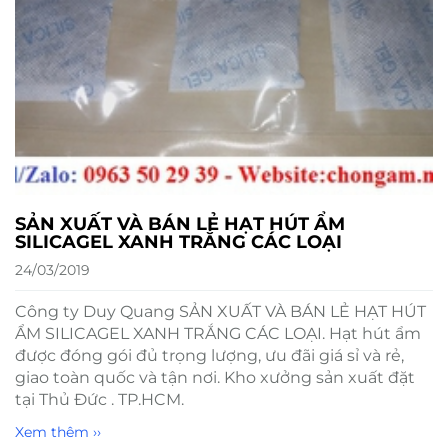
SẢN XUẤT VÀ BÁN LẺ HẠT HÚT ẨM
SILICAGEL XANH TRẮNG CÁC LOẠI
24/03/2019
Công ty Duy Quang SẢN XUẤT VÀ BÁN LẺ HẠT HÚT
ẨM SILICAGEL XANH TRẮNG CÁC LOẠI. Hạt hút ẩm
được đóng gói đủ trọng lượng, ưu đãi giá sỉ và rẻ,
giao toàn quốc và tận nơi. Kho xưởng sản xuất đặt
tại Thủ Đức . TP.HCM.
Xem thêm ››