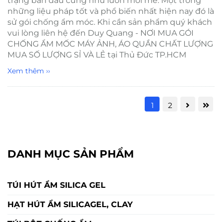
trạng ban đầu cũng như luôn mới mẻ. Một trong
những liệu pháp tốt và phổ biến nhất hiện nay đó là
sử gói chống ẩm móc. Khi cần sản phẩm quý khách
vui lòng liên hệ đến Duy Quang - NƠI MUA GÓI
CHỐNG ẨM MỐC MÁY ẢNH, ÁO QUẦN CHẤT LƯỢNG
MUA SỐ LƯỢNG SỈ VÀ LẺ tại Thủ Đức TP.HCM
Xem thêm ››
1
2
DANH MỤC SẢN PHẨM
TÚI HÚT ẨM SILICA GEL
HẠT HÚT ẨM SILICAGEL, CLAY