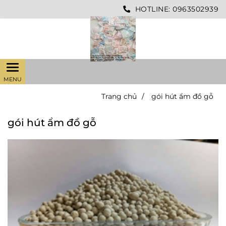
HOTLINE:
0963502939
Trang chủ
/
gói hút ẩm đồ gỗ
gói hút ẩm đồ gỗ