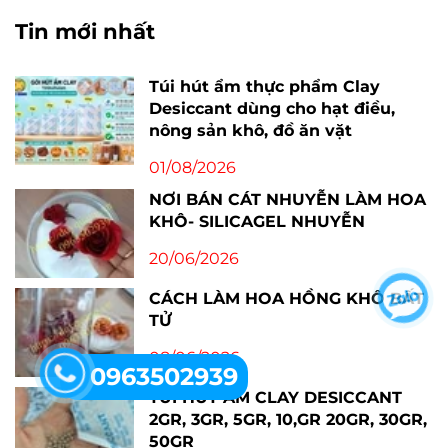
Tin mới nhất
Túi hút ẩm thực phẩm Clay
Desiccant dùng cho hạt điều,
nông sản khô, đồ ăn vặt
01/08/2026
NƠI BÁN CÁT NHUYỄN LÀM HOA
KHÔ- SILICAGEL NHUYỄN
20/06/2026
CÁCH LÀM HOA HỒNG KHÔ BẤT
TỬ
08/06/2026
0963502939
TÚI HÚT ẨM CLAY DESICCANT
2GR, 3GR, 5GR, 10,GR 20GR, 30GR,
50GR