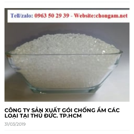
CÔNG TY SẢN XUẤT GÓI CHỐNG ẨM CÁC
LOẠI TẠI THỦ ĐỨC. TP.HCM
31/03/2019