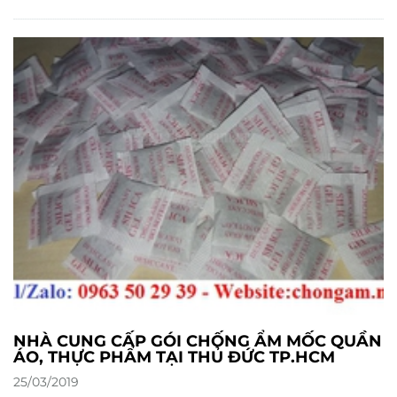
NHÀ CUNG CẤP GÓI CHỐNG ẨM MỐC QUẦN
ÁO, THỰC PHẨM TẠI THỦ ĐỨC TP.HCM
25/03/2019