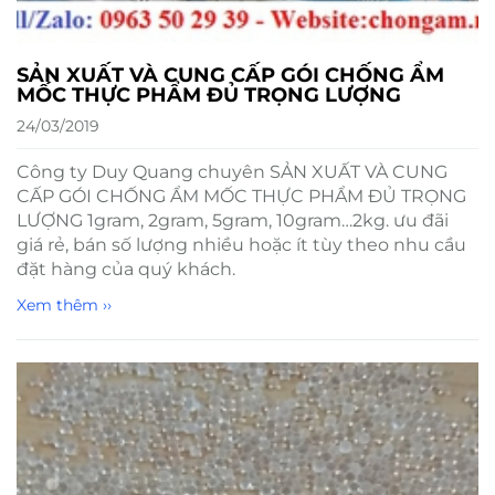
SẢN XUẤT VÀ CUNG CẤP GÓI CHỐNG ẨM
MỐC THỰC PHẨM ĐỦ TRỌNG LƯỢNG
24/03/2019
Công ty Duy Quang chuyên SẢN XUẤT VÀ CUNG
CẤP GÓI CHỐNG ẨM MỐC THỰC PHẨM ĐỦ TRỌNG
LƯỢNG 1gram, 2gram, 5gram, 10gram…2kg. ưu đãi
giá rẻ, bán số lượng nhiều hoặc ít tùy theo nhu cầu
đặt hàng của quý khách.
Xem thêm ››