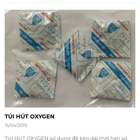
TÚI HÚT OXYGEN
15/04/2019
TÚI HÚT OXYGEN sử dụng để kéo dài thời hạn sử