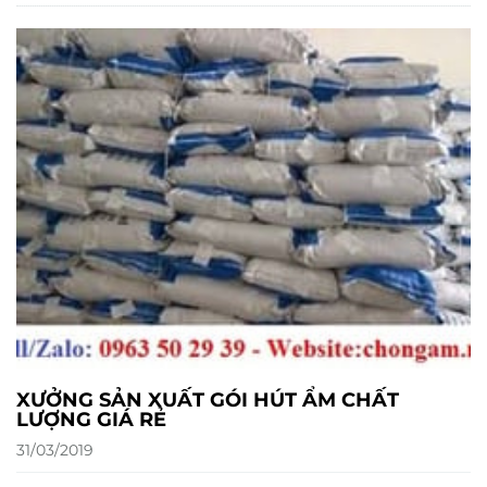
XƯỞNG SẢN XUẤT GÓI HÚT ẨM CHẤT
LƯỢNG GIÁ RẺ
31/03/2019