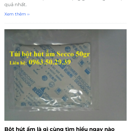
quả nhất.
Xem thêm ››
Bột hút ẩm là gì cùng tìm hiểu ngay nào