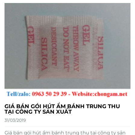
GIÁ BÁN GÓI HÚT ẨM BÁNH TRUNG THU
TẠI CÔNG TY SẢN XUẤT
31/03/2019
Giá bán gói hút ẩm bánh trung thu tại công ty sản