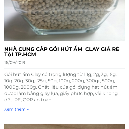
NHÀ CUNG CẤP GÓI HÚT ẨM CLAY GIÁ RẺ
TẠI TP.HCM
16/09/2019
Gói hút ẩm Clay có trọng lượng từ 1.1g, 2g, 3g, 5g,
10g, 20g, 30g, 25g, 50g, 100g, 200g, 300gr, 500g,
1000g, 2000g. Chất liệu của gói đựng hạt hút ẩm
được làm bằng giấy lụa, giấy phức hợp, vải không
dệt, PE, OPP an toàn.
Xem thêm ››