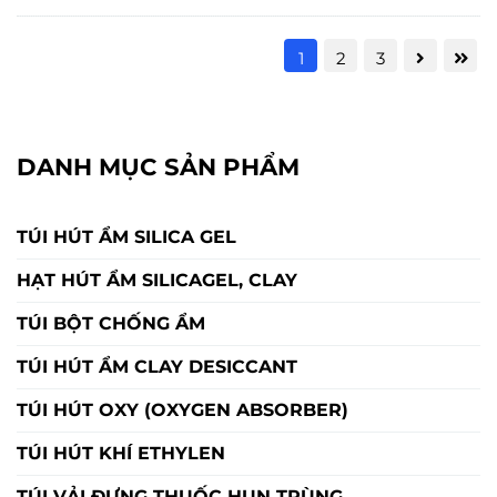
1
2
3
DANH MỤC SẢN PHẨM
TÚI HÚT ẨM SILICA GEL
HẠT HÚT ẨM SILICAGEL, CLAY
TÚI BỘT CHỐNG ẨM
TÚI HÚT ẨM CLAY DESICCANT
TÚI HÚT OXY (OXYGEN ABSORBER)
TÚI HÚT KHÍ ETHYLEN
TÚI VẢI ĐỰNG THUỐC HUN TRÙNG