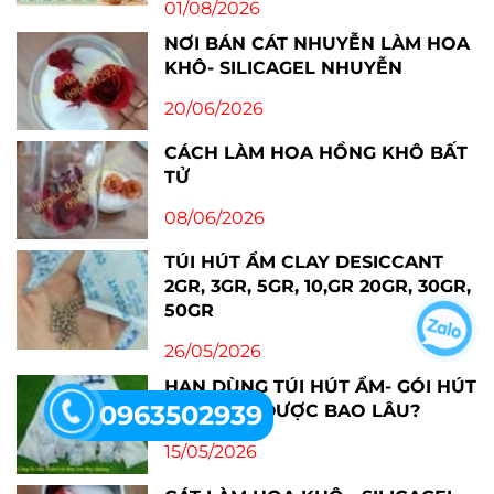
01/08/2026
NƠI BÁN CÁT NHUYỄN LÀM HOA
KHÔ- SILICAGEL NHUYỄN
20/06/2026
CÁCH LÀM HOA HỒNG KHÔ BẤT
TỬ
08/06/2026
TÚI HÚT ẨM CLAY DESICCANT
2GR, 3GR, 5GR, 10,GR 20GR, 30GR,
50GR
26/05/2026
HẠN DÙNG TÚI HÚT ẨM- GÓI HÚT
0963502939
ẨM DÙNG ĐƯỢC BAO LÂU?
15/05/2026