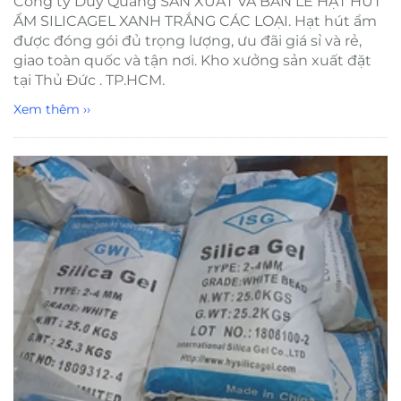
Công ty Duy Quang SẢN XUẤT VÀ BÁN LẺ HẠT HÚT
ẨM SILICAGEL XANH TRẮNG CÁC LOẠI. Hạt hút ẩm
được đóng gói đủ trọng lượng, ưu đãi giá sỉ và rẻ,
giao toàn quốc và tận nơi. Kho xưởng sản xuất đặt
tại Thủ Đức . TP.HCM.
Xem thêm ››