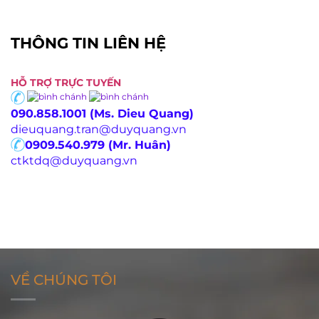
THÔNG TIN LIÊN HỆ
HỖ TRỢ TRỰC TUYẾN
090.858.1001 (Ms. Dieu Quang)
dieuquang.tran@duyquang.vn
0909.540.979 (Mr. Huân)
ctktdq@duyquang.vn
VỀ CHÚNG TÔI