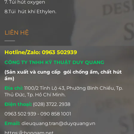
7. Túi hút oxygen
8.Túi hút khí Ethylen.
LIÊN HỆ
Hotline/Zalo: 0963 502939
CÔNG TY TNHH KỸ THUẬT DUY QUANG
(Sản xuất và cung cấp gói chống ẩm, chất hút
ẩm)
Địa chỉ:
1100/2 Tỉnh Lộ 43, Phường Bình Chiểu, Tp.
Thủ Đức, Tp. Hồ Chí Minh.
Điện thoại:
(028) 3722. 2938
0963 502 939 - 090 858 1001
Email:
dieuquang.tran@duyquang.vn
https://chongam.net