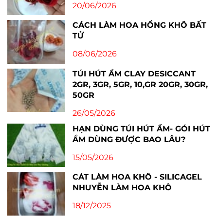
20/06/2026
CÁCH LÀM HOA HỒNG KHÔ BẤT
TỬ
08/06/2026
TÚI HÚT ẨM CLAY DESICCANT
2GR, 3GR, 5GR, 10,GR 20GR, 30GR,
50GR
26/05/2026
HẠN DÙNG TÚI HÚT ẨM- GÓI HÚT
ẨM DÙNG ĐƯỢC BAO LÂU?
15/05/2026
CÁT LÀM HOA KHÔ - SILICAGEL
NHUYỄN LÀM HOA KHÔ
18/12/2025