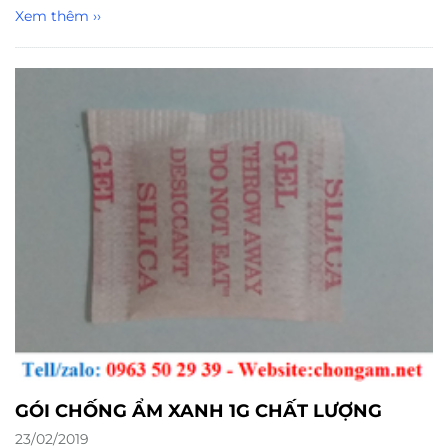
Xem thêm ››
GÓI CHỐNG ẨM XANH 1G CHẤT LƯỢNG
23/02/2019