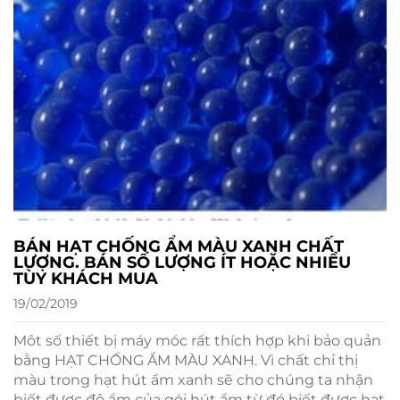
BÁN HẠT CHỐNG ẨM MÀU XANH CHẤT
LƯỢNG. BÁN SỐ LƯỢNG ÍT HOẶC NHIỀU
TÙY KHÁCH MUA
19/02/2019
Môt số thiết bị máy móc rất thích hợp khi bảo quản
bằng HẠT CHỐNG ẨM MÀU XANH. Vì chất chỉ thị
màu trong hạt hút ẩm xanh sẽ cho chúng ta nhận
biết được độ ẩm của gói hút ẩm từ đó biết được hạt