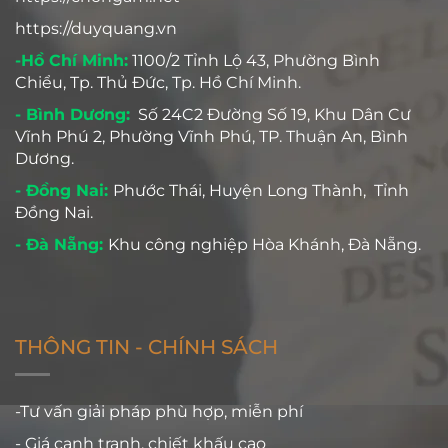
https://duyquang.vn
-Hồ Chí Minh:
1100/2 Tỉnh Lộ 43, Phường Bình
Chiểu, Tp. Thủ Đức, Tp. Hồ Chí Minh.
- Bình Dương:
Số 24C2 Đường Số 19, Khu Dân Cư
Vĩnh Phú 2, Phường Vĩnh Phú, TP. Thuận An, Bình
Dương.
- Đồng Nai:
Phước Thái, Huyện Long Thành, Tỉnh
Đồng Nai.
- Đà Nẵng:
Khu công nghiệp Hòa Khánh, Đà Nẵng.
THÔNG TIN - CHÍNH SÁCH
-Tư vấn giải pháp phù hợp, miễn phí
- Giá cạnh tranh, chiết khấu cao