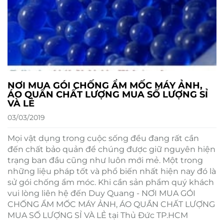
NƠI MUA GÓI CHỐNG ẨM MỐC MÁY ẢNH,
ÁO QUẦN CHẤT LƯỢNG MUA SỐ LƯỢNG SỈ
VÀ LẺ
03/03/2019
Mọi vật dụng trong cuộc sống đều đang rất cần
đến chất bảo quản để chúng được giữ nguyên hiện
trạng ban đầu cũng như luôn mới mẻ. Một trong
những liệu pháp tốt và phổ biến nhất hiện nay đó là
sử gói chống ẩm móc. Khi cần sản phẩm quý khách
vui lòng liên hệ đến Duy Quang - NƠI MUA GÓI
CHỐNG ẨM MỐC MÁY ẢNH, ÁO QUẦN CHẤT LƯỢNG
MUA SỐ LƯỢNG SỈ VÀ LẺ tại Thủ Đức TP.HCM