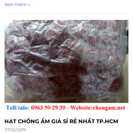
Xem thêm ››
HẠT CHỐNG ẨM GIÁ SỈ RẺ NHẤT TP.HCM
27/02/2019