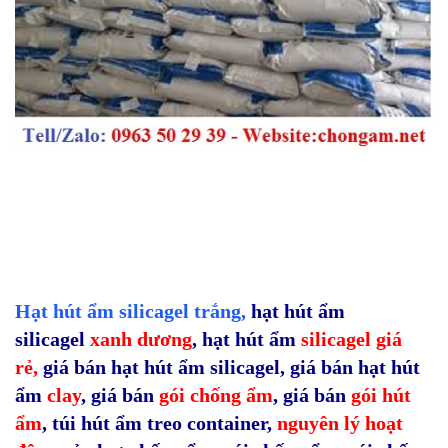
Hạt hút ẩm silicagel
trắng
,
hạt hút ẩm
silicagel
xanh dương
,
hạt hút ẩm
silicagel giá
rẻ,
giá bán hạt hút ẩm silicagel
,
giá bán hạt hút
ẩm
clay
,
giá bán
gói chống ẩm
,
giá bán
gói hút
ẩm
,
túi hút ẩm treo container,
nguyên lý hoạt