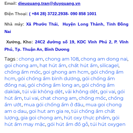
Email:
dieuquang.tran@duyquang.vn
Điện Thoại:
( +84 28) 3722.2938- 090 858 1001
Nhà máy:
Xã
Phước Thái, Huyện Long Thành, Tỉnh Đồng
Nai
Xưởng, Kho:
24C2 đường số 19, KDC Vĩnh Phú 2, P. Vĩnh
Phú, Tp. Thuận An, Bình Dương
Tags :
chong am
,
chong am 108
,
chong am dong nai
,
goi chong am
,
hạt hút ẩm
,
chất hút ẩm
,
silicagel
,
chống ẩm mốc
,
goi ghong am hcm
,
gói chống ẩm
hcm
,
gói chống ẩm bình dương
,
gói chống ẩm
đồng nai
,
gói chống ẩm long an
,
gói chống ẩm
daklak
,
túi vải không dệt
,
vải không dệt
,
goi vai
,
gói
hút ẩm
,
tui vai
,
chat chong am
,
chống mốc
,
chống
ẩm ướt
,
mua gói chống ẩm ở đâu
,
mua goi chong
am o dau
,
goi hut am gia re
,
túi chống ẩm chất
lượng
,
gia goi chong am
,
hút oxy thực phẩm
,
gói
hút ẩm may mặc
,
gói hút ẩm đồ gỗ
,
túi hút oxygen