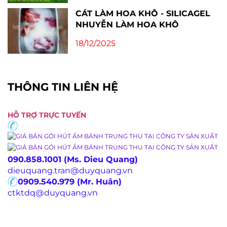
CÁT LÀM HOA KHÔ - SILICAGEL
NHUYỄN LÀM HOA KHÔ
18/12/2025
THÔNG TIN LIÊN HỆ
HỖ TRỢ TRỰC TUYẾN
090.858.1001 (Ms. Dieu Quang)
dieuquang.tran@duyquang.vn
0909.540.979 (Mr. Huân)
ctktdq@duyquang.vn