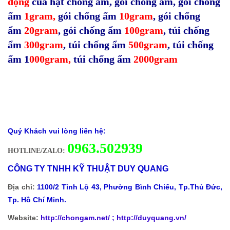
động
của hạt chống ẩm
,
gói chống ẩm
,
gói chống
ẩm
1gram
,
gói chống ẩm
10gram
,
gói chống
ẩm
20gram
,
gói chống ẩm
100gram
,
túi chống
ẩm
300gram
,
túi chống ẩm
500gram
,
túi chống
ẩm 1
000gram
,
túi chống ẩm
2000gram
Quý Khách vui lòng liên hệ:
0
963.502939
HOTLINE/ZALO:
CÔNG TY TNHH KỸ THUẬT DUY QUANG
Địa chỉ:
1100/2 Tỉnh Lộ 43, Phường Bình Chiểu, Tp.Thủ Đức,
Tp. Hồ Chí Minh.
Website:
http://chongam.net
/ ; http://duyquang.vn/