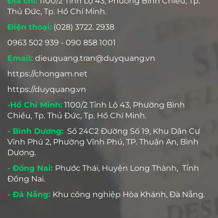
Địa chỉ:
1100/2 Tỉnh Lộ 43, Phường Bình Chiểu, Tp.
Thủ Đức, Tp. Hồ Chí Minh.
Điện thoại:
(028) 3722. 2938
0963 502 939 - 090 858 1001
Email:
dieuquang.tran@duyquang.vn
https://chongam.net
https://duyquang.vn
-Hồ Chí Minh:
1100/2 Tỉnh Lộ 43, Phường Bình
Chiểu, Tp. Thủ Đức, Tp. Hồ Chí Minh.
- Bình Dương:
Số 24C2 Đường Số 19, Khu Dân Cư
Vĩnh Phú 2, Phường Vĩnh Phú, TP. Thuận An, Bình
Dương.
- Đồng Nai:
Phước Thái, Huyện Long Thành, Tỉnh
Đồng Nai.
- Đà Nẵng:
Khu công nghiệp Hòa Khánh, Đà Nẵng.