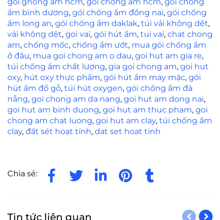
goi ghong am hcm
,
gói chống ẩm hcm
,
gói chống
ẩm bình dương
,
gói chống ẩm đồng nai
,
gói chống
ẩm long an
,
gói chống ẩm daklak
,
túi vải không dệt
,
vải không dệt
,
goi vai
,
gói hút ẩm
,
tui vai
,
chat chong
am
,
chống mốc
,
chống ẩm ướt
,
mua gói chống ẩm
ở đâu
,
mua goi chong am o dau
,
goi hut am gia re
,
túi chống ẩm chất lượng
,
gia goi chong am
,
goi hut
oxy
,
hút oxy thực phẩm
,
gói hút ẩm may mặc
,
gói
hút ẩm đồ gỗ
,
túi hút oxygen
,
gói chống ẩm đà
nẵng
,
goi chong am da nang
,
goi hut am dong nai
,
goi hut am binh duong
,
goi hut am thuc pham
,
goi
chong am chat luong
,
goi hut am clay
,
túi chống ẩm
clay
,
đất sét hoạt tính
,
dat set hoat tinh
Chia sẻ:
Tin tức liên quan