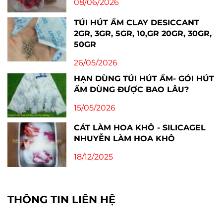
08/06/2026
TÚI HÚT ẨM CLAY DESICCANT
2GR, 3GR, 5GR, 10,GR 20GR, 30GR,
50GR
26/05/2026
HẠN DÙNG TÚI HÚT ẨM- GÓI HÚT
ẨM DÙNG ĐƯỢC BAO LÂU?
15/05/2026
CÁT LÀM HOA KHÔ - SILICAGEL
NHUYỄN LÀM HOA KHÔ
18/12/2025
THÔNG TIN LIÊN HỆ