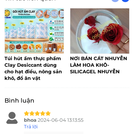
Túi hút ẩm thực phẩm
NƠI BÁN CÁT NHUYỄN
Clay Desiccant dùng
LÀM HOA KHÔ-
cho hạt điều, nông sản
SILICAGEL NHUYỄN
khô, đồ ăn vặt
Bình luận
bhoa
2024-06-04 13:13:55
Trả lời