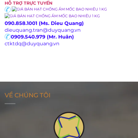
HỖ TRỢ TRỰC TUYẾN
090.858.1001 (Ms. Dieu Quang)
dieuquang.tran@duyquang.vn
0909.540.979 (Mr. Huân)
ctktdq@duyquang.vn
VỀ CHÚNG TÔI