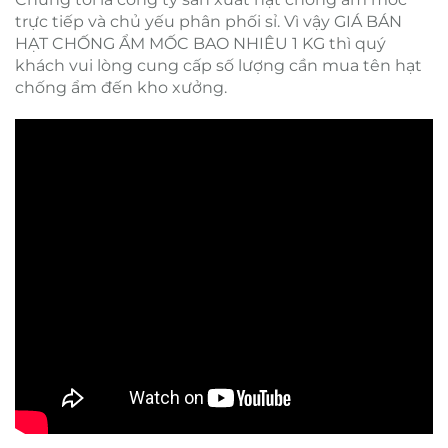
trực tiếp và chủ yếu phân phối sỉ. Vì vậy GIÁ BÁN
HẠT CHỐNG ẨM MỐC BAO NHIÊU 1 KG thì quý
khách vui lòng cung cấp số lượng cần mua tên hạt
chống ẩm đến kho xưởng.