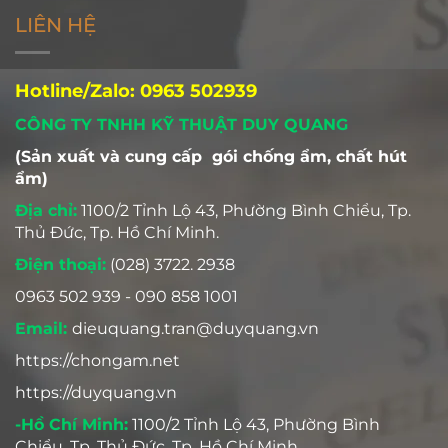
LIÊN HỆ
Hotline/Zalo: 0963 502939
CÔNG TY TNHH KỸ THUẬT DUY QUANG
(Sản xuất và cung cấp gói chống ẩm, chất hút
ẩm)
Địa chỉ:
1100/2 Tỉnh Lộ 43, Phường Bình Chiểu, Tp.
Thủ Đức, Tp. Hồ Chí Minh.
Điện thoại:
(028) 3722. 2938
0963 502 939 - 090 858 1001
Email:
dieuquang.tran@duyquang.vn
https://chongam.net
https://duyquang.vn
-Hồ Chí Minh:
1100/2 Tỉnh Lộ 43, Phường Bình
Chiểu, Tp. Thủ Đức, Tp. Hồ Chí Minh.