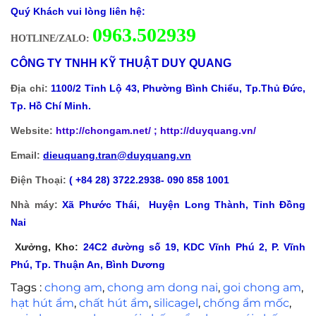
Quý Khách vui lòng liên hệ:
0
963.502939
HOTLINE/ZALO:
CÔNG TY TNHH KỸ THUẬT DUY QUANG
Địa chỉ:
1100/2 Tỉnh Lộ 43, Phường Bình Chiểu, Tp.Thủ Đức,
Tp. Hồ Chí Minh.
Website:
http://chongam.net
/ ; http://duyquang.vn/
Email:
dieuquang.tran@duyquang.vn
Điện Thoại:
( +84 28) 3722.2938- 090 858 1001
Nhà máy:
Xã
Phước Thái, Huyện Long Thành, Tỉnh Đồng
Nai
Xưởng, Kho:
24C2 đường số 19, KDC Vĩnh Phú 2, P. Vĩnh
Phú, Tp. Thuận An, Bình Dương
Tags :
chong am
,
chong am dong nai
,
goi chong am
,
hạt hút ẩm
,
chất hút ẩm
,
silicagel
,
chống ẩm mốc
,