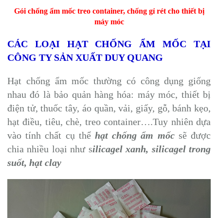
Gói chống ẩm mốc treo container, chống gỉ rét cho thiết bị
máy móc
CÁC LOẠI HẠT CHỐNG ẨM MỐC TẠI
CÔNG TY SẢN XUẤT DUY QUANG
Hạt chống ẩm mốc thường có công dụng giống
nhau đó là bảo quản hàng hóa: máy móc, thiết bị
điện tử, thuốc tây, áo quần, vải, giấy, gỗ, bánh kẹo,
hạt điều, tiêu, chè, treo container….Tuy nhiên dựa
vào tính chất cụ thể
hạt chống ẩm mốc
sẽ được
chia nhiều loại như s
ilicagel xanh, silicagel trong
suốt, hạt clay