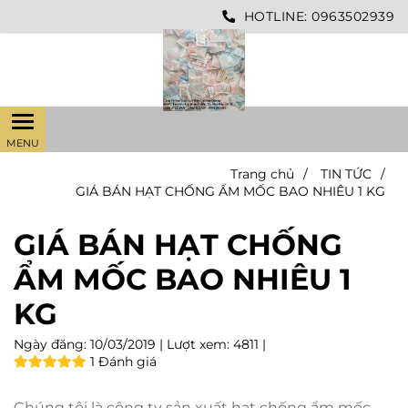
HOTLINE:
0963502939
Trang chủ
/
TIN TỨC
/
GIÁ BÁN HẠT CHỐNG ẨM MỐC BAO NHIÊU 1 KG
GIÁ BÁN HẠT CHỐNG
ẨM MỐC BAO NHIÊU 1
KG
Ngày đăng:
10/03/2019 |
Lượt xem:
4811 |
1 Đánh giá
Chúng tôi là công ty sản xuất hạt chống ẩm mốc