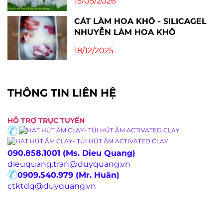
15/05/2026
CÁT LÀM HOA KHÔ - SILICAGEL
NHUYỄN LÀM HOA KHÔ
18/12/2025
THÔNG TIN LIÊN HỆ
HỖ TRỢ TRỰC TUYẾN
090.858.1001 (Ms. Dieu Quang)
dieuquang.tran@duyquang.vn
0909.540.979 (Mr. Huân)
ctktdq@duyquang.vn