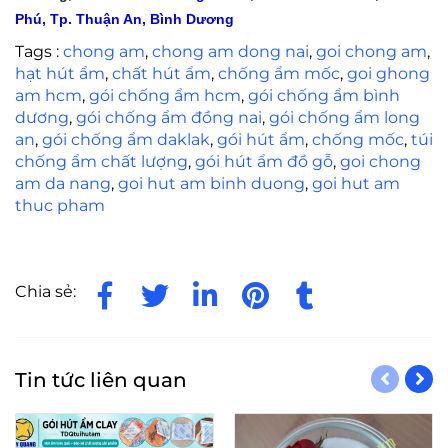
Phú, Tp. Thuận An, Bình Dương
Tags :
chong am
,
chong am dong nai
,
goi chong am
,
hạt hút ẩm
,
chất hút ẩm
,
chống ẩm mốc
,
goi ghong
am hcm
,
gói chống ẩm hcm
,
gói chống ẩm bình
dương
,
gói chống ẩm đồng nai
,
gói chống ẩm long
an
,
gói chống ẩm daklak
,
gói hút ẩm
,
chống mốc
,
túi
chống ẩm chất lượng
,
gói hút ẩm đồ gỗ
,
goi chong
am da nang
,
goi hut am binh duong
,
goi hut am
thuc pham
Chia sẻ:
Tin tức liên quan