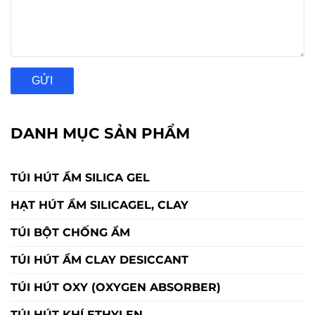
GỬI
DANH MỤC SẢN PHẨM
TÚI HÚT ẨM SILICA GEL
HẠT HÚT ẨM SILICAGEL, CLAY
TÚI BỘT CHỐNG ẨM
TÚI HÚT ẨM CLAY DESICCANT
TÚI HÚT OXY (OXYGEN ABSORBER)
TÚI HÚT KHÍ ETHYLEN