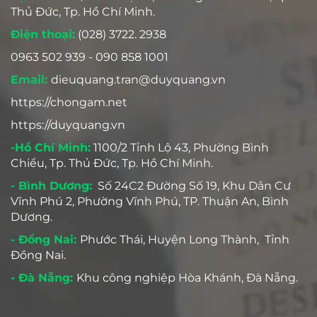
Thủ Đức, Tp. Hồ Chí Minh.
Điện thoại:
(028) 3722. 2938
0963 502 939 - 090 858 1001
Email:
dieuquang.tran@duyquang.vn
https://chongam.net
https://duyquang.vn
-Hồ Chí Minh:
1100/2 Tỉnh Lộ 43, Phường Bình
Chiểu, Tp. Thủ Đức, Tp. Hồ Chí Minh.
- Bình Dương:
Số 24C2 Đường Số 19, Khu Dân Cư
Vĩnh Phú 2, Phường Vĩnh Phú, TP. Thuận An, Bình
Dương.
- Đồng Nai:
Phước Thái, Huyện Long Thành, Tỉnh
Đồng Nai.
- Đà Nẵng:
Khu công nghiệp Hòa Khánh, Đà Nẵng.