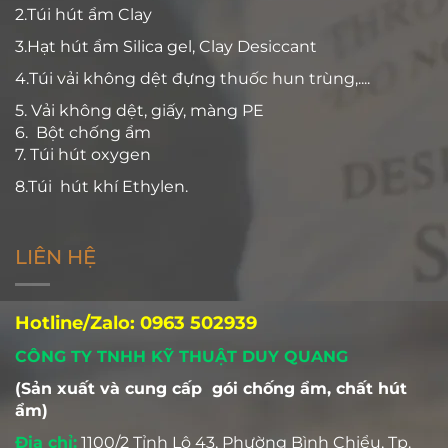
2.Túi hút ẩm Clay
3.Hạt hút ẩm Silica gel, Clay Desiccant
4.Túi vải không dệt đựng thuốc hun trùng,....
5. Vải không dệt, giấy, màng PE
6. Bột chống ẩm
7. Túi hút oxygen
8.Túi hút khí Ethylen.
LIÊN HỆ
Hotline/Zalo: 0963 502939
CÔNG TY TNHH KỸ THUẬT DUY QUANG
(Sản xuất và cung cấp gói chống ẩm, chất hút
ẩm)
Địa chỉ:
1100/2 Tỉnh Lộ 43, Phường Bình Chiểu, Tp.