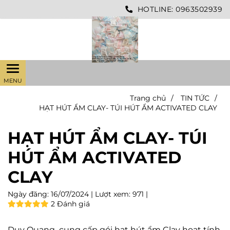
HOTLINE:
0963502939
Trang chủ
/
TIN TỨC
/
HẠT HÚT ẨM CLAY- TÚI HÚT ẨM ACTIVATED CLAY
HẠT HÚT ẨM CLAY- TÚI
HÚT ẨM ACTIVATED
CLAY
Ngày đăng:
16/07/2024 |
Lượt xem:
971 |
2 Đánh giá
Duy Quang cung cấp gói hạt hút ẩm Clay hoạt tính