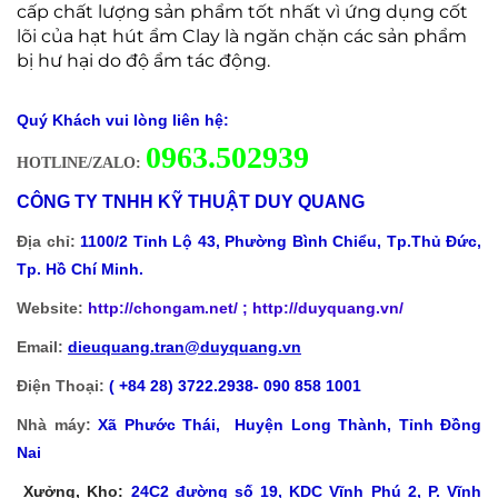
cấp chất lượng sản phẩm tốt nhất vì ứng dụng cốt
lõi của hạt hút ẩm Clay là ngăn chặn các sản phẩm
bị hư hại do độ ẩm tác động.
Quý Khách vui lòng liên hệ:
0
963.502939
HOTLINE/ZALO:
CÔNG TY TNHH KỸ THUẬT DUY QUANG
Địa chỉ:
1100/2 Tỉnh Lộ 43, Phường Bình Chiểu, Tp.Thủ Đức,
Tp. Hồ Chí Minh.
Website:
http://chongam.net
/ ; http://duyquang.vn/
Email:
dieuquang.tran@duyquang.vn
Điện Thoại:
( +84 28) 3722.2938- 090 858 1001
Nhà máy:
Xã
Phước Thái, Huyện Long Thành, Tỉnh Đồng
Nai
Xưởng, Kho:
24C2 đường số 19, KDC Vĩnh Phú 2, P. Vĩnh