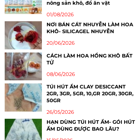
nông sản khô, đồ ăn vặt
01/08/2026
NƠI BÁN CÁT NHUYỄN LÀM HOA
KHÔ- SILICAGEL NHUYỄN
20/06/2026
CÁCH LÀM HOA HỒNG KHÔ BẤT
TỬ
08/06/2026
TÚI HÚT ẨM CLAY DESICCANT
2GR, 3GR, 5GR, 10,GR 20GR, 30GR,
50GR
26/05/2026
HẠN DÙNG TÚI HÚT ẨM- GÓI HÚT
ẨM DÙNG ĐƯỢC BAO LÂU?