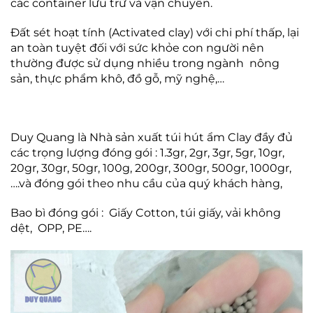
các container lưu trữ và vận chuyển.
Đất sét hoạt tính (Activated clay) với chi phí thấp, lại
an toàn tuyệt đối với sức khỏe con người nên
thường được sử dụng nhiều trong ngành nông
sản, thực phẩm khô, đồ gỗ, mỹ nghệ,…
Duy Quang là Nhà sản xuất túi hút ẩm Clay đầy đủ
các trọng lượng đóng gói : 1.3gr, 2gr, 3gr, 5gr, 10gr,
20gr, 30gr, 50gr, 100g, 200gr, 300gr, 500gr, 1000gr,
….và đóng gói theo nhu cầu của quý khách hàng,
Bao bì đóng gói : Giấy Cotton, túi giấy, vải không
dệt, OPP, PE….