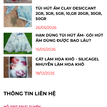
TÚI HÚT ẨM CLAY DESICCANT
2GR, 3GR, 5GR, 10,GR 20GR, 30GR,
50GR
26/05/2026
HẠN DÙNG TÚI HÚT ẨM- GÓI HÚT
ẨM DÙNG ĐƯỢC BAO LÂU?
15/05/2026
CÁT LÀM HOA KHÔ - SILICAGEL
NHUYỄN LÀM HOA KHÔ
18/12/2025
THÔNG TIN LIÊN HỆ
HỖ TRỢ TRỰC TUYẾN