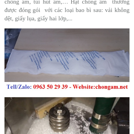
chống ẩm, túi hút ẩm,… Hạt chống ẩm thường
được đóng gói với các loại bao bì sau: vải không
dệt, giấy lụa, giấy hai lớp,...