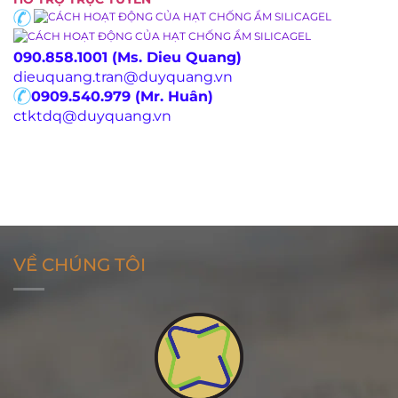
090.858.1001 (Ms. Dieu Quang)
dieuquang.tran@duyquang.vn
0909.540.979 (Mr. Huân)
ctktdq@duyquang.vn
VỀ CHÚNG TÔI