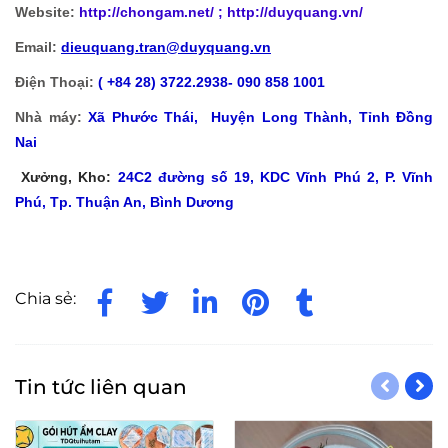
Website:
http://chongam.net
/ ; http://duyquang.vn/
Email:
dieuquang.tran@duyquang.vn
Điện Thoại:
( +84 28) 3722.2938- 090 858 1001
Nhà máy:
Xã
Phước Thái, Huyện Long Thành, Tỉnh Đồng
Nai
Xưởng, Kho:
24C2 đường số 19, KDC Vĩnh Phú 2, P. Vĩnh
Phú, Tp. Thuận An, Bình Dương
Chia sẻ:
Tin tức liên quan