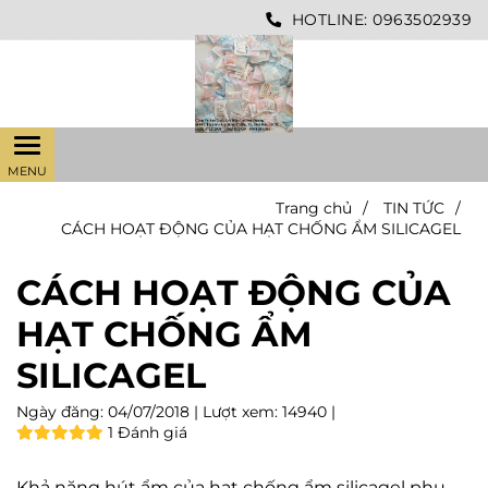
HOTLINE:
0963502939
Trang chủ
/
TIN TỨC
/
CÁCH HOẠT ĐỘNG CỦA HẠT CHỐNG ẨM SILICAGEL
CÁCH HOẠT ĐỘNG CỦA
HẠT CHỐNG ẨM
SILICAGEL
Ngày đăng:
04/07/2018 |
Lượt xem:
14940 |
1 Đánh giá
Khả năng hút ẩm của hạt chống ẩm silicagel phụ