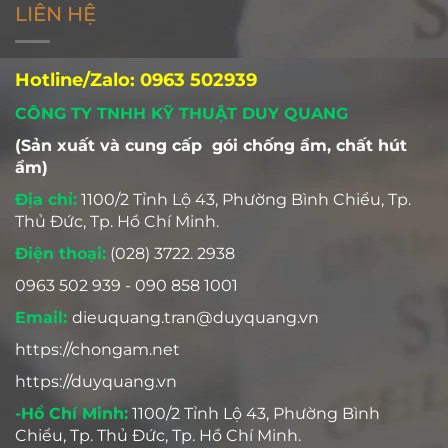
LIÊN HỆ
Hotline/Zalo: 0963 502939
CÔNG TY TNHH KỸ THUẬT DUY QUANG
(Sản xuất và cung cấp gói chống ẩm, chất hút
ẩm)
Địa chỉ:
1100/2 Tỉnh Lộ 43, Phường Bình Chiểu, Tp.
Thủ Đức, Tp. Hồ Chí Minh.
Điện thoại:
(028) 3722. 2938
0963 502 939 - 090 858 1001
Email:
dieuquang.tran@duyquang.vn
https://chongam.net
https://duyquang.vn
-Hồ Chí Minh:
1100/2 Tỉnh Lộ 43, Phường Bình
Chiểu, Tp. Thủ Đức, Tp. Hồ Chí Minh.