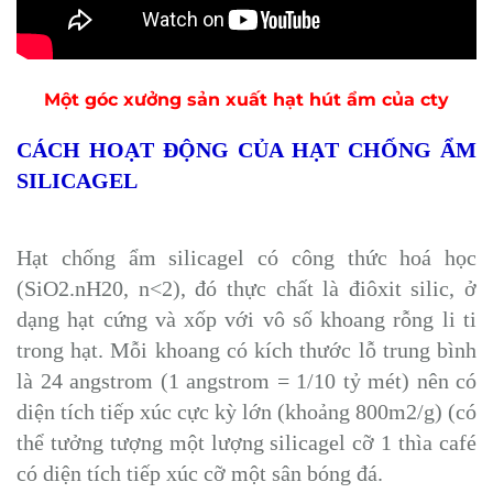
Một góc xưởng sản xuất hạt hút ẩm của cty
CÁCH HOẠT ĐỘNG CỦA HẠT CHỐNG ẨM
SILICAGEL
Hạt chống ẩm silicagel có công thức hoá học
(SiO2.nH20, n<2), đó thực chất là điôxit silic, ở
dạng hạt cứng và xốp với vô số khoang rỗng li ti
trong hạt. Mỗi khoang có kích thước lỗ trung bình
là 24 angstrom (1 angstrom = 1/10 tỷ mét) nên có
diện tích tiếp xúc cực kỳ lớn (khoảng 800m2/g) (có
thể tưởng tượng một lượng silicagel cỡ 1 thìa café
có diện tích tiếp xúc cỡ một sân bóng đá.