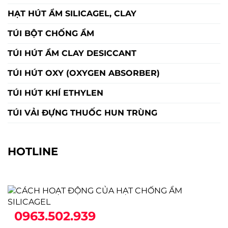
HẠT HÚT ẨM SILICAGEL, CLAY
TÚI BỘT CHỐNG ẨM
TÚI HÚT ẨM CLAY DESICCANT
TÚI HÚT OXY (OXYGEN ABSORBER)
TÚI HÚT KHÍ ETHYLEN
TÚI VẢI ĐỰNG THUỐC HUN TRÙNG
HOTLINE
0963.502.939