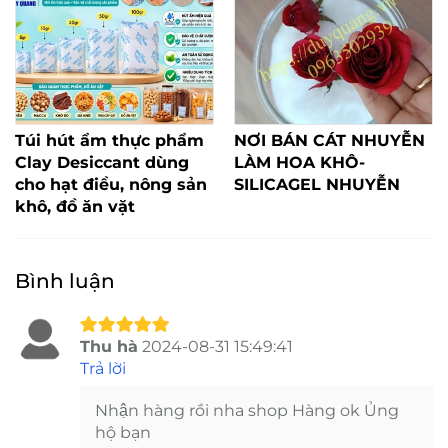
Túi hút ẩm thực phẩm
NƠI BÁN CÁT NHUYỄN
Clay Desiccant dùng
LÀM HOA KHÔ-
cho hạt điều, nông sản
SILICAGEL NHUYỄN
khô, đồ ăn vặt
Bình luận
Thu hà
2024-08-31 15:49:41
Trả lời
Nhận hàng rồi nha shop Hàng ok Ủng
hộ bạn