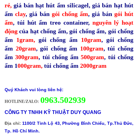
rẻ,
giá bán hạt hút ẩm silicagel
,
giá bán hạt hút
ẩm
clay
,
giá bán
gói chống ẩm
,
giá bán
gói hút
ẩm
,
túi hút ẩm treo container,
nguyên lý hoạt
động
của hạt chống ẩm
,
gói chống ẩm
,
gói chống
ẩm
1gram
,
gói chống ẩm
10gram
,
gói chống
ẩm
20gram
,
gói chống ẩm
100gram
,
túi chống
ẩm
300gram
,
túi chống ẩm
500gram
,
túi chống
ẩm 1
000gram
,
túi chống ẩm
2000gram
Quý Khách vui lòng liên hệ:
0
963.502939
HOTLINE/ZALO:
CÔNG TY TNHH KỸ THUẬT DUY QUANG
Địa chỉ:
1100/2 Tỉnh Lộ 43, Phường Bình Chiểu, Tp.Thủ Đức,
Tp. Hồ Chí Minh.