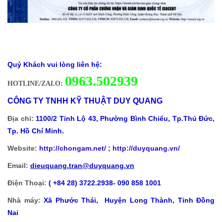
Quý Khách vui lòng liên hệ:
0
963.502939
HOTLINE/ZALO:
CÔNG TY TNHH KỸ THUẬT DUY QUANG
Địa chỉ:
1100/2 Tỉnh Lộ 43, Phường Bình Chiểu, Tp.Thủ Đức,
Tp. Hồ Chí Minh.
Website:
http://chongam.net
/ ; http://duyquang.vn/
Email:
dieuquang.tran@duyquang.vn
Điện Thoại:
( +84 28) 3722.2938- 090 858 1001
Nhà máy:
Xã
Phước Thái, Huyện Long Thành, Tỉnh Đồng
Nai