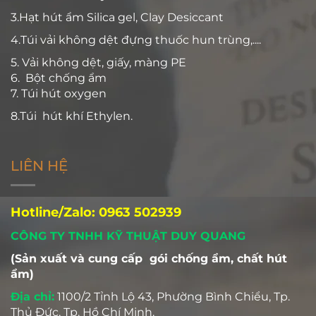
3.Hạt hút ẩm Silica gel, Clay Desiccant
4.Túi vải không dệt đựng thuốc hun trùng,....
5. Vải không dệt, giấy, màng PE
6. Bột chống ẩm
7. Túi hút oxygen
8.Túi hút khí Ethylen.
LIÊN HỆ
Hotline/Zalo: 0963 502939
CÔNG TY TNHH KỸ THUẬT DUY QUANG
(Sản xuất và cung cấp gói chống ẩm, chất hút
ẩm)
Địa chỉ:
1100/2 Tỉnh Lộ 43, Phường Bình Chiểu, Tp.
Thủ Đức, Tp. Hồ Chí Minh.