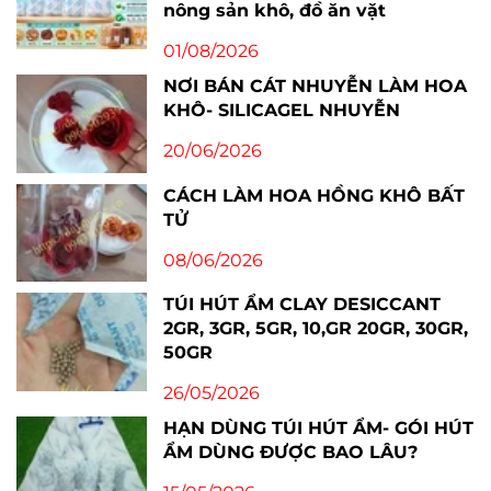
nông sản khô, đồ ăn vặt
01/08/2026
NƠI BÁN CÁT NHUYỄN LÀM HOA
KHÔ- SILICAGEL NHUYỄN
20/06/2026
CÁCH LÀM HOA HỒNG KHÔ BẤT
TỬ
08/06/2026
TÚI HÚT ẨM CLAY DESICCANT
2GR, 3GR, 5GR, 10,GR 20GR, 30GR,
50GR
26/05/2026
HẠN DÙNG TÚI HÚT ẨM- GÓI HÚT
ẨM DÙNG ĐƯỢC BAO LÂU?