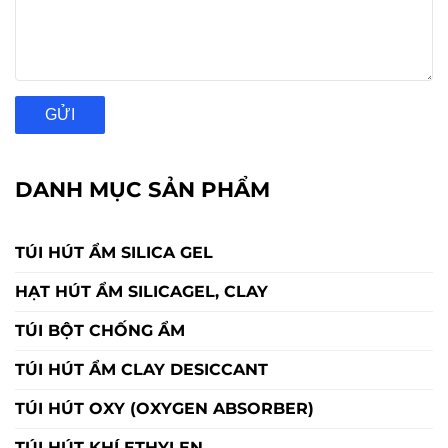
GỬI
DANH MỤC SẢN PHẨM
TÚI HÚT ẨM SILICA GEL
HẠT HÚT ẨM SILICAGEL, CLAY
TÚI BỘT CHỐNG ẨM
TÚI HÚT ẨM CLAY DESICCANT
TÚI HÚT OXY (OXYGEN ABSORBER)
TÚI HÚT KHÍ ETHYLEN