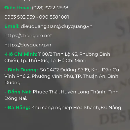
Điện thoại:
(028) 3722. 2938
0963 502 939 - 090 858 1001
Email:
dieuquang.tran@duyquang.vn
https://chongam.net
https://duyquang.vn
-Hồ Chí Minh:
1100/2 Tỉnh Lộ 43, Phường Bình
Chiểu, Tp. Thủ Đức, Tp. Hồ Chí Minh.
- Bình Dương:
Số 24C2 Đường Số 19, Khu Dân Cư
Vĩnh Phú 2, Phường Vĩnh Phú, TP. Thuận An, Bình
Dương.
- Đồng Nai:
Phước Thái, Huyện Long Thành, Tỉnh
Đồng Nai.
- Đà Nẵng:
Khu công nghiệp Hòa Khánh, Đà Nẵng.