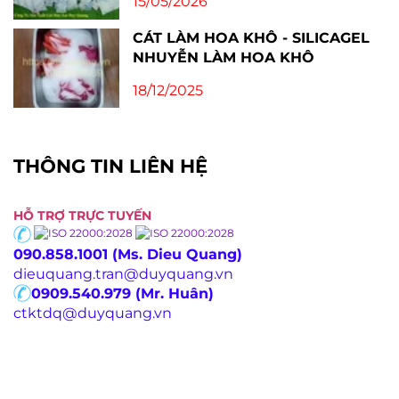
15/05/2026
CÁT LÀM HOA KHÔ - SILICAGEL
NHUYỄN LÀM HOA KHÔ
18/12/2025
THÔNG TIN LIÊN HỆ
HỖ TRỢ TRỰC TUYẾN
090.858.1001 (Ms. Dieu Quang)
dieuquang.tran@duyquang.vn
0909.540.979 (Mr. Huân)
ctktdq@duyquang.vn