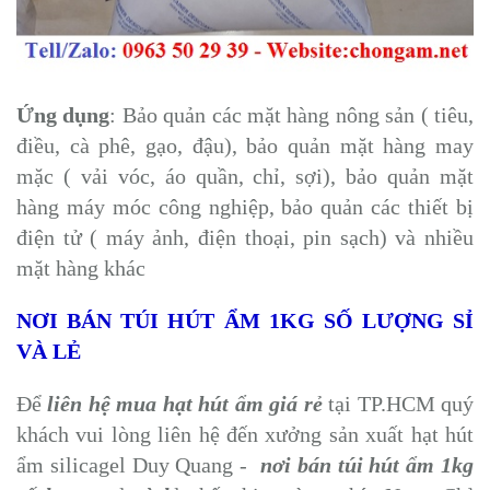
Ứng dụng
: Bảo quản các mặt hàng nông sản ( tiêu,
điều, cà phê, gạo, đậu), bảo quản mặt hàng may
mặc ( vải vóc, áo quần, chỉ, sợi), bảo quản mặt
hàng máy móc công nghiệp, bảo quản các thiết bị
điện tử ( máy ảnh, điện thoại, pin sạch) và nhiều
mặt hàng khác
NƠI BÁN TÚI HÚT ẨM 1KG SỐ LƯỢNG SỈ
VÀ LẺ
Để
liên hệ mua hạt hút ẩm giá rẻ
tại TP.HCM quý
khách vui lòng liên hệ đến xưởng sản xuất hạt hút
ẩm silicagel Duy Quang -
nơi bán túi hút ẩm 1kg