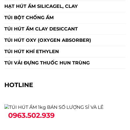
HẠT HÚT ẨM SILICAGEL, CLAY
TÚI BỘT CHỐNG ẨM
TÚI HÚT ẨM CLAY DESICCANT
TÚI HÚT OXY (OXYGEN ABSORBER)
TÚI HÚT KHÍ ETHYLEN
TÚI VẢI ĐỰNG THUỐC HUN TRÙNG
HOTLINE
0963.502.939