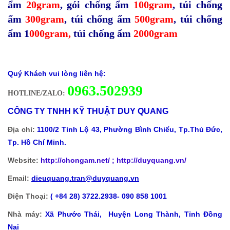
ẩm
20gram
,
gói chống ẩm
100gram
,
túi chống
ẩm
300gram
,
túi chống ẩm
500gram
,
túi chống
ẩm 1
000gram
,
túi chống ẩm
2000gram
Quý Khách vui lòng liên hệ:
0
963.502939
HOTLINE/ZALO:
CÔNG TY TNHH KỸ THUẬT DUY QUANG
Địa chỉ:
1100/2 Tỉnh Lộ 43, Phường Bình Chiểu, Tp.Thủ Đức,
Tp. Hồ Chí Minh.
Website:
http://chongam.net
/ ; http://duyquang.vn/
Email:
dieuquang.tran@duyquang.vn
Điện Thoại:
( +84 28) 3722.2938- 090 858 1001
Nhà máy:
Xã
Phước Thái, Huyện Long Thành, Tỉnh Đồng
Nai