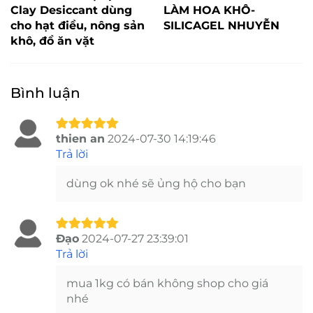
Clay Desiccant dùng
LÀM HOA KHÔ-
cho hạt điều, nông sản
SILICAGEL NHUYỄN
khô, đồ ăn vặt
Bình luận
thien an
2024-07-30 14:19:46
Trả lời
dùng ok nhé sẽ ủng hộ cho bạn
Đạo
2024-07-27 23:39:01
Trả lời
mua 1kg có bán không shop cho giá
nhé