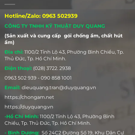
Hotline/Zalo: 0963 502939
CÔNG TY TNHH KỸ THUẬT DUY QUANG
(Sản xuất và cung cấp gói chống ẩm, chất hút
ẩm)
Địa chỉ:
1100/2 Tỉnh Lộ 43, Phường Bình Chiểu, Tp.
Thủ Đức, Tp. Hồ Chí Minh.
Điện thoại:
(028) 3722. 2938
0963 502 939 - 090 858 1001
Email:
dieuquang.tran@duyquang.vn
https://chongam.net
https://duyquang.vn
-Hồ Chí Minh:
1100/2 Tỉnh Lộ 43, Phường Bình
Chiểu, Tp. Thủ Đức, Tp. Hồ Chí Minh.
- Bình Dương:
Số 24C2 Đường Số 19, Khu Dân Cư