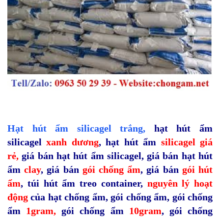
Hạt hút ẩm silicagel
trắng
,
hạt hút ẩm
silicagel
xanh dương
,
hạt hút ẩm
silicagel giá
rẻ,
giá bán hạt hút ẩm silicagel
,
giá bán hạt hút
ẩm
clay
,
giá bán
gói chống ẩm
,
giá bán
gói hút
ẩm
,
túi hút ẩm treo container,
nguyên lý hoạt
động
của hạt chống ẩm
,
gói chống ẩm
,
gói chống
ẩm
1gram
,
gói chống ẩm
10gram
,
gói chống