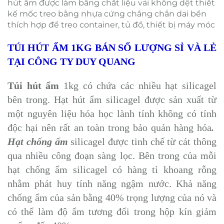
hút ẩm được làm bằng chất liệu vải không dệt thiết
kế mốc treo bằng nhựa cứng chắng chắn dai bền
thích hợp để treo container, tủ đồ, thiết bị máy móc
TÚI HÚT ẨM 1KG BÁN SỐ LƯỢNG SỈ VÀ LẺ
TẠI CÔNG TY DUY QUANG
Túi hút ẩm
1kg có chứa các nhiều hạt silicagel
bên trong. Hạt hút ẩm silicagel được sản xuất từ
một nguyên liệu hóa học lành tính không có tính
độc hại nên rất an toàn trong bảo quản hàng hóa
.
Hạt chống ấm
silicagel được tinh chế từ cát thông
qua nhiều công đoạn sàng lọc. Bên trong của mỗi
hạt chống ẩm silicagel có hàng tỉ khoang rỗng
nhằm phát huy tính năng ngậm nước. Khả năng
chống ẩm của sản bằng 40% trọng lượng của nó và
có thể làm độ ẩm tương đối trong hộp kín giảm