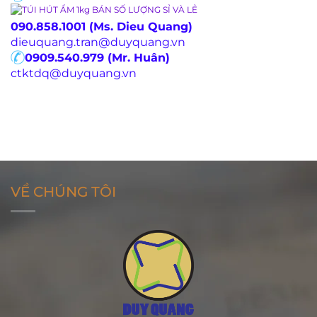
090.858.1001 (Ms. Dieu Quang)
dieuquang.tran@duyquang.vn
0909.540.979 (Mr. Huân)
ctktdq@duyquang.vn
VỀ CHÚNG TÔI