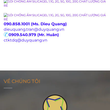
090.858.1001 (Ms. Dieu Quang)
dieuquang.tran@duyquang.vn
0909.540.979 (Mr. Huân)
ctktdq@duyquang.vn
VỀ CHÚNG TÔI