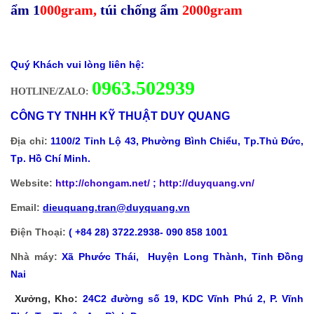
ẩm 1
000gram
,
túi chống ẩm
2000gram
Quý Khách vui lòng liên hệ:
0
963.502939
HOTLINE/ZALO:
CÔNG TY TNHH KỸ THUẬT DUY QUANG
Địa chỉ:
1100/2 Tỉnh Lộ 43, Phường Bình Chiểu, Tp.Thủ Đức,
Tp. Hồ Chí Minh.
Website:
http://chongam.net
/ ; http://duyquang.vn/
Email:
dieuquang.tran@duyquang.vn
Điện Thoại:
( +84 28) 3722.2938- 090 858 1001
Nhà máy:
Xã
Phước Thái, Huyện Long Thành, Tỉnh Đồng
Nai
Xưởng, Kho:
24C2 đường số 19, KDC Vĩnh Phú 2, P. Vĩnh