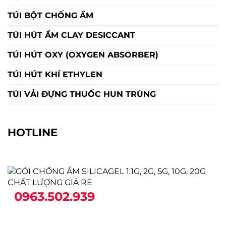
TÚI BỘT CHỐNG ẨM
TÚI HÚT ẨM CLAY DESICCANT
TÚI HÚT OXY (OXYGEN ABSORBER)
TÚI HÚT KHÍ ETHYLEN
TÚI VẢI ĐỰNG THUỐC HUN TRÙNG
HOTLINE
0963.502.939