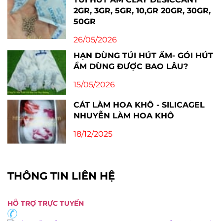
2GR, 3GR, 5GR, 10,GR 20GR, 30GR,
50GR
26/05/2026
HẠN DÙNG TÚI HÚT ẨM- GÓI HÚT
ẨM DÙNG ĐƯỢC BAO LÂU?
15/05/2026
CÁT LÀM HOA KHÔ - SILICAGEL
NHUYỄN LÀM HOA KHÔ
18/12/2025
THÔNG TIN LIÊN HỆ
HỖ TRỢ TRỰC TUYẾN