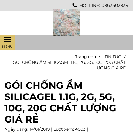
HOTLINE:
0963502939
Trang chủ
/
TIN TỨC
/
GÓI CHỐNG ẨM SILICAGEL 1.1G, 2G, 5G, 10G, 20G CHẤT
LƯỢNG GIÁ RẺ
GÓI CHỐNG ẨM
SILICAGEL 1.1G, 2G, 5G,
10G, 20G CHẤT LƯỢNG
GIÁ RẺ
Ngày đăng:
14/01/2019 |
Lượt xem:
4003 |