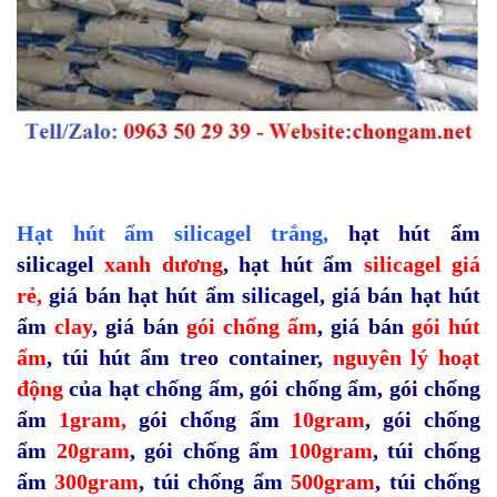
Hạt hút ẩm silicagel
trắng
,
hạt hút ẩm
silicagel
xanh dương
,
hạt hút ẩm
silicagel giá
rẻ,
giá bán hạt hút ẩm silicagel
,
giá bán hạt hút
ẩm
clay
,
giá bán
gói chống ẩm
,
giá bán
gói hút
ẩm
,
túi hút ẩm treo container,
nguyên lý hoạt
động
của hạt chống ẩm
,
gói chống ẩm
,
gói chống
ẩm
1gram
,
gói chống ẩm
10gram
,
gói chống
ẩm
20gram
,
gói chống ẩm
100gram
,
túi chống
ẩm
300gram
,
túi chống ẩm
500gram
,
túi chống