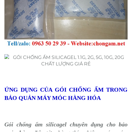
ỨNG DỤNG CỦA GÓI CHỐNG ẨM TRONG
BẢO QUẢN MÁY MÓC HÀNG HÓA
Gói chống ẩm silicagel chuyên dụng cho bảo