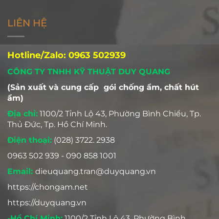
LIÊN HỆ
Hotline/Zalo: 0963 502939
CÔNG TY TNHH KỸ THUẬT DUY QUANG
(Sản xuất và cung cấp gói chống ẩm, chất hút
ẩm)
Địa chỉ:
1100/2 Tỉnh Lộ 43, Phường Bình Chiểu, Tp.
Thủ Đức, Tp. Hồ Chí Minh.
Điện thoại:
(028) 3722. 2938
0963 502 939 - 090 858 1001
Email:
dieuquang.tran@duyquang.vn
https://chongam.net
https://duyquang.vn
-Hồ Chí Minh:
1100/2 Tỉnh Lộ 43, Phường Bình