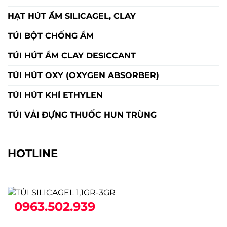
HẠT HÚT ẨM SILICAGEL, CLAY
TÚI BỘT CHỐNG ẨM
TÚI HÚT ẨM CLAY DESICCANT
TÚI HÚT OXY (OXYGEN ABSORBER)
TÚI HÚT KHÍ ETHYLEN
TÚI VẢI ĐỰNG THUỐC HUN TRÙNG
HOTLINE
0963.502.939