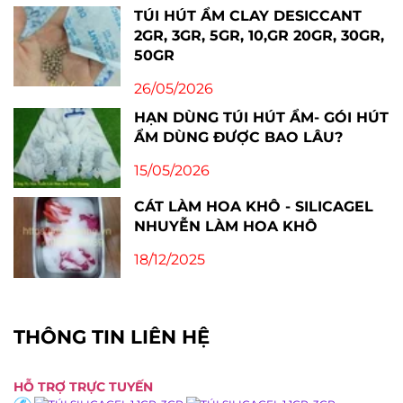
TÚI HÚT ẨM CLAY DESICCANT
2GR, 3GR, 5GR, 10,GR 20GR, 30GR,
50GR
26/05/2026
HẠN DÙNG TÚI HÚT ẨM- GÓI HÚT
ẨM DÙNG ĐƯỢC BAO LÂU?
15/05/2026
CÁT LÀM HOA KHÔ - SILICAGEL
NHUYỄN LÀM HOA KHÔ
18/12/2025
THÔNG TIN LIÊN HỆ
HỖ TRỢ TRỰC TUYẾN