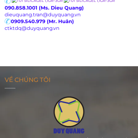
090.858.1001 (Ms. Dieu Quang)
dieuquang.tran@duyquang.vn
0909.540.979 (Mr. Huân)
ctktdq@duyquang.vn
VỀ CHÚNG TÔI