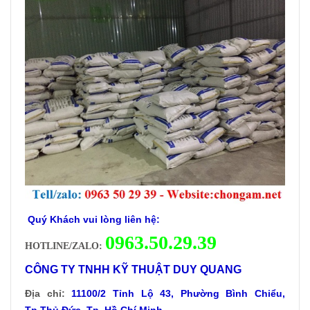
Quý Khách vui lòng liên hệ:
0
963.50.29.39
HOTLINE/ZALO:
CÔNG TY TNHH KỸ THUẬT DUY QUANG
Địa chỉ:
11100/2 Tỉnh Lộ 43, Phường Bình Chiểu,
Tp.Thủ Đức, Tp. Hồ Chí Minh.