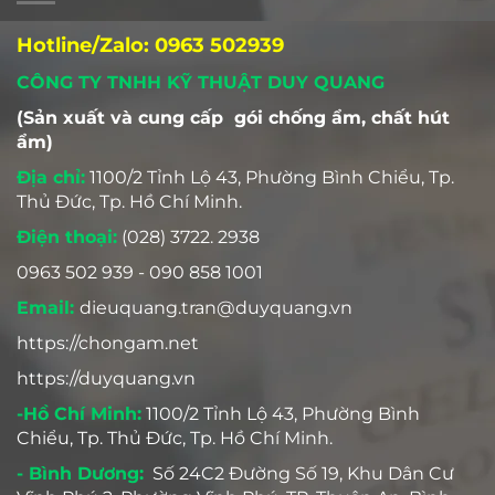
Hotline/Zalo: 0963 502939
CÔNG TY TNHH KỸ THUẬT DUY QUANG
(Sản xuất và cung cấp gói chống ẩm, chất hút
ẩm)
Địa chỉ:
1100/2 Tỉnh Lộ 43, Phường Bình Chiểu, Tp.
Thủ Đức, Tp. Hồ Chí Minh.
Điện thoại:
(028) 3722. 2938
0963 502 939 - 090 858 1001
Email:
dieuquang.tran@duyquang.vn
https://chongam.net
https://duyquang.vn
-Hồ Chí Minh:
1100/2 Tỉnh Lộ 43, Phường Bình
Chiểu, Tp. Thủ Đức, Tp. Hồ Chí Minh.
- Bình Dương:
Số 24C2 Đường Số 19, Khu Dân Cư