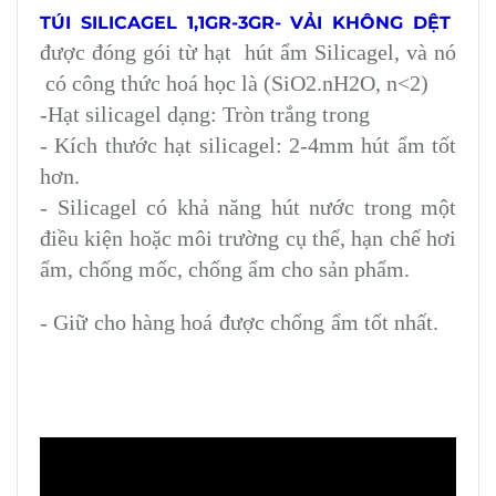
TÚI SILICAGEL 1,1GR-3GR- VẢI KHÔNG DỆT
được đóng gói từ hạt hút ẩm Silicagel, và nó
có công thức hoá học là (SiO2.nH2O, n<2)
-Hạt silicagel dạng: Tròn trắng trong
- Kích thước hạt silicagel: 2-4mm hút ẩm tốt
hơn.
- Silicagel có khả năng hút nước trong một
điều kiện hoặc môi trường cụ thể, hạn chế hơi
ẩm, chống mốc, chống ẩm cho sản phẩm.
- Giữ cho hàng hoá được chống ẩm tốt nhất.