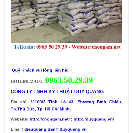
Quý Khách vui lòng liên hệ:
0
963.50.29.39
HOTLINE/ZALO:
CÔNG TY TNHH KỸ THUẬT DUY QUANG
Địa chỉ:
11100/2 Tỉnh Lộ 43, Phường Bình Chiểu,
Tp.Thủ Đức, Tp. Hồ Chí Minh.
Website:
http://chongam.net
/ ; http://duyquang.vn/
Email:
dieuquang.tran@duyquang.vn