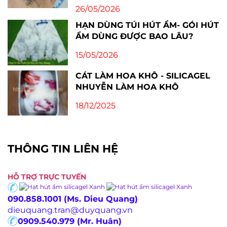
26/05/2026
HẠN DÙNG TÚI HÚT ẨM- GÓI HÚT
ẨM DÙNG ĐƯỢC BAO LÂU?
15/05/2026
CÁT LÀM HOA KHÔ - SILICAGEL
NHUYỄN LÀM HOA KHÔ
18/12/2025
THÔNG TIN LIÊN HỆ
HỖ TRỢ TRỰC TUYẾN
090.858.1001 (Ms. Dieu Quang)
dieuquang.tran@duyquang.vn
0909.540.979 (Mr. Huân)