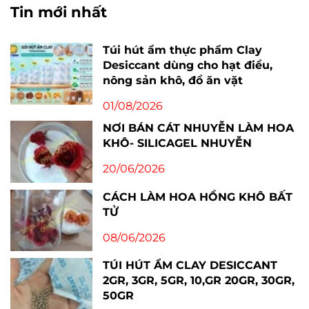
Tin mới nhất
Túi hút ẩm thực phẩm Clay
Desiccant dùng cho hạt điều,
nông sản khô, đồ ăn vặt
01/08/2026
NƠI BÁN CÁT NHUYỄN LÀM HOA
KHÔ- SILICAGEL NHUYỄN
20/06/2026
CÁCH LÀM HOA HỒNG KHÔ BẤT
TỬ
08/06/2026
TÚI HÚT ẨM CLAY DESICCANT
2GR, 3GR, 5GR, 10,GR 20GR, 30GR,
50GR