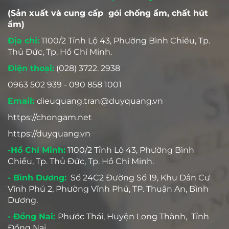
(Sản xuất và cung cấp gói chống ẩm, chất hút
ẩm)
Địa chỉ:
1100/2 Tỉnh Lộ 43, Phường Bình Chiểu, Tp.
Thủ Đức, Tp. Hồ Chí Minh.
Điện thoại:
(028) 3722. 2938
0963 502 939 - 090 858 1001
Email:
dieuquang.tran@duyquang.vn
https://chongam.net
https://duyquang.vn
-Hồ Chí Minh:
1100/2 Tỉnh Lộ 43, Phường Bình
Chiểu, Tp. Thủ Đức, Tp. Hồ Chí Minh.
- Bình Dương:
Số 24C2 Đường Số 19, Khu Dân Cư
Vĩnh Phú 2, Phường Vĩnh Phú, TP. Thuận An, Bình
Dương.
- Đồng Nai:
Phước Thái, Huyện Long Thành, Tỉnh
Đồng Nai.