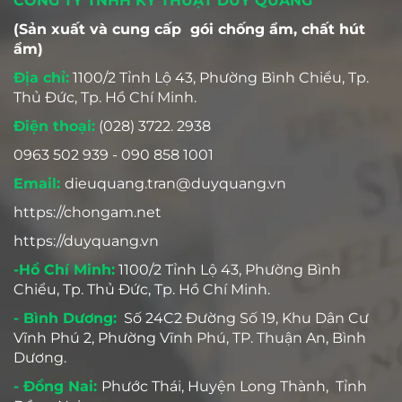
CÔNG TY TNHH KỸ THUẬT DUY QUANG
(Sản xuất và cung cấp gói chống ẩm, chất hút
ẩm)
Địa chỉ:
1100/2 Tỉnh Lộ 43, Phường Bình Chiểu, Tp.
Thủ Đức, Tp. Hồ Chí Minh.
Điện thoại:
(028) 3722. 2938
0963 502 939 - 090 858 1001
Email:
dieuquang.tran@duyquang.vn
https://chongam.net
https://duyquang.vn
-Hồ Chí Minh:
1100/2 Tỉnh Lộ 43, Phường Bình
Chiểu, Tp. Thủ Đức, Tp. Hồ Chí Minh.
- Bình Dương:
Số 24C2 Đường Số 19, Khu Dân Cư
Vĩnh Phú 2, Phường Vĩnh Phú, TP. Thuận An, Bình
Dương.
- Đồng Nai:
Phước Thái, Huyện Long Thành, Tỉnh