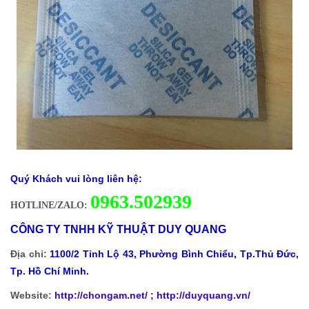
Quý Khách vui lòng liên hệ:
0
963.502939
HOTLINE/ZALO:
CÔNG TY TNHH KỸ THUẬT DUY QUANG
Địa chỉ:
1100/2 Tỉnh Lộ 43, Phường Bình Chiểu, Tp.Thủ Đức,
Tp. Hồ Chí Minh.
Website:
http://chongam.net
/ ; http://duyquang.vn/