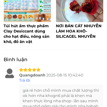
Túi hút ẩm thực phẩm
NƠI BÁN CÁT NHUYỄN
Clay Desiccant dùng
LÀM HOA KHÔ-
cho hạt điều, nông sản
SILICAGEL NHUYỄN
khô, đồ ăn vặt
Bình luận
Quangdoanh
2025-08-15 10:42:40
Trả lời
giá rẻ hơn chỗ mình mua chất lượng thì
ok hơn nha khogn6 phải là khen mà
khen thực lòng nha shop- lần sau mình
mua nhớ giảm giá cho mình nha hahah