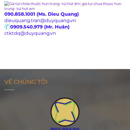
090.858.1001 (Ms. Dieu Quang)
dieuquang.tran@duyquang.vn
0909.540.979 (Mr. Huân)
ctktdq@duyquang.vn
VỀ CHÚNG TÔI