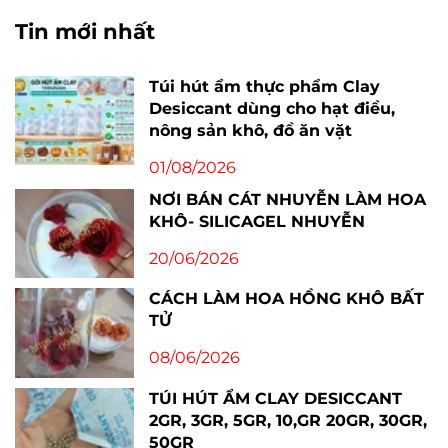
Tin mới nhất
Túi hút ẩm thực phẩm Clay
Desiccant dùng cho hạt điều,
nông sản khô, đồ ăn vặt
01/08/2026
NƠI BÁN CÁT NHUYỄN LÀM HOA
KHÔ- SILICAGEL NHUYỄN
20/06/2026
CÁCH LÀM HOA HỒNG KHÔ BẤT
TỬ
08/06/2026
TÚI HÚT ẨM CLAY DESICCANT
2GR, 3GR, 5GR, 10,GR 20GR, 30GR,
50GR