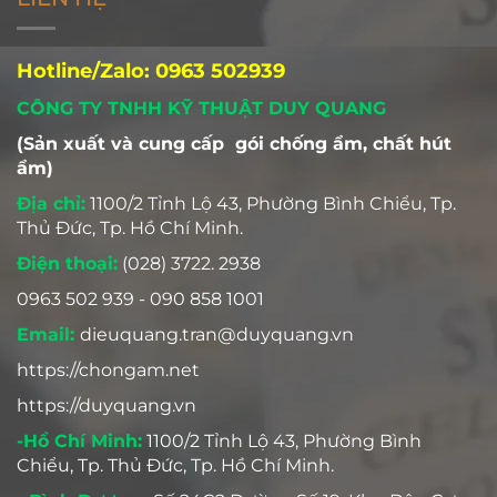
Hotline/Zalo: 0963 502939
CÔNG TY TNHH KỸ THUẬT DUY QUANG
(Sản xuất và cung cấp gói chống ẩm, chất hút
ẩm)
Địa chỉ:
1100/2 Tỉnh Lộ 43, Phường Bình Chiểu, Tp.
Thủ Đức, Tp. Hồ Chí Minh.
Điện thoại:
(028) 3722. 2938
0963 502 939 - 090 858 1001
Email:
dieuquang.tran@duyquang.vn
https://chongam.net
https://duyquang.vn
-Hồ Chí Minh:
1100/2 Tỉnh Lộ 43, Phường Bình
Chiểu, Tp. Thủ Đức, Tp. Hồ Chí Minh.