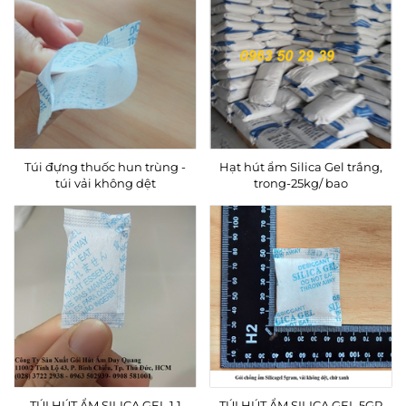
Túi đựng thuốc hun trùng -
Hạt hút ẩm Silica Gel trắng,
túi vải không dệt
trong-25kg/ bao
TÚI HÚT ẨM SILICA GEL 1,1
TÚI HÚT ẨM SILICA GEL 5GR