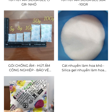
GR- NHỎ
-10GR
GÓI CHỐNG ẨM - HÚT ẨM
Cát nhuyễn làm hoa khô -
CÔNG NGHIỆP - BẢO VỆ
Silica gel nhuyễn làm hoa
HÀNG HÓA, MÁY MÓC HIỆU
khô
QUẢ