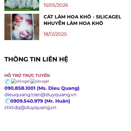
15/05/2026
CÁT LÀM HOA KHÔ - SILICAGEL
NHUYỄN LÀM HOA KHÔ
18/12/2025
THÔNG TIN LIÊN HỆ
HỖ TRỢ TRỰC TUYẾN
090.858.1001 (Ms. Dieu Quang)
dieuquang.tran@duyquang.vn
0909.540.979 (Mr. Huân)
ctktdq@duyquang.vn