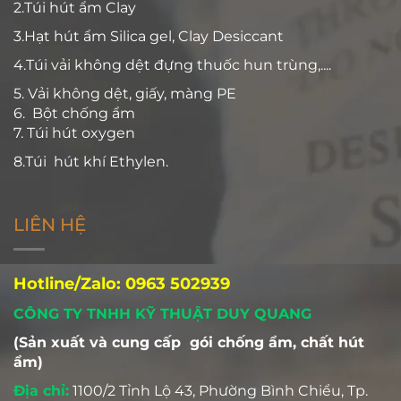
2.Túi hút ẩm Clay
3.Hạt hút ẩm Silica gel, Clay Desiccant
4.Túi vải không dệt đựng thuốc hun trùng,....
5. Vải không dệt, giấy, màng PE
6. Bột chống ẩm
7. Túi hút oxygen
8.Túi hút khí Ethylen.
LIÊN HỆ
Hotline/Zalo: 0963 502939
CÔNG TY TNHH KỸ THUẬT DUY QUANG
(Sản xuất và cung cấp gói chống ẩm, chất hút
ẩm)
Địa chỉ:
1100/2 Tỉnh Lộ 43, Phường Bình Chiểu, Tp.