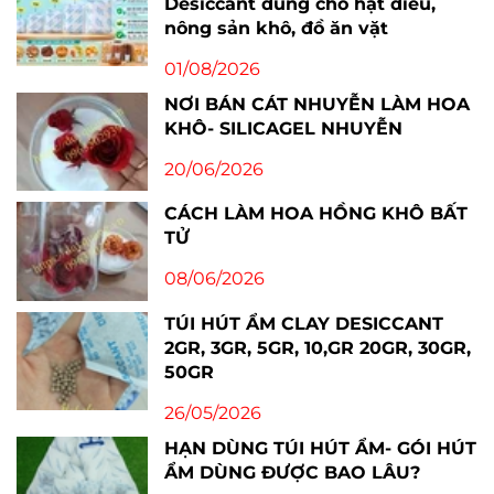
Desiccant dùng cho hạt điều,
nông sản khô, đồ ăn vặt
01/08/2026
NƠI BÁN CÁT NHUYỄN LÀM HOA
KHÔ- SILICAGEL NHUYỄN
20/06/2026
CÁCH LÀM HOA HỒNG KHÔ BẤT
TỬ
08/06/2026
TÚI HÚT ẨM CLAY DESICCANT
2GR, 3GR, 5GR, 10,GR 20GR, 30GR,
50GR
26/05/2026
HẠN DÙNG TÚI HÚT ẨM- GÓI HÚT
ẨM DÙNG ĐƯỢC BAO LÂU?