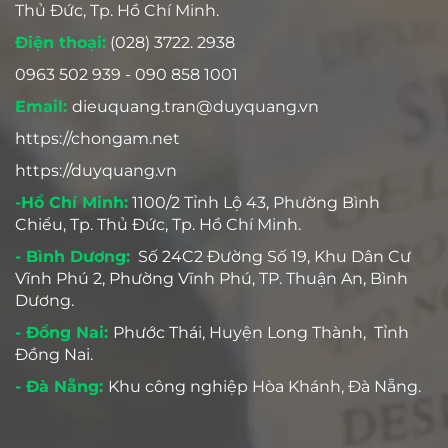
Thủ Đức, Tp. Hồ Chí Minh.
Điện thoại:
(028) 3722. 2938
0963 502 939 - 090 858 1001
Email:
dieuquang.tran@duyquang.vn
https://chongam.net
https://duyquang.vn
-Hồ Chí Minh:
1100/2 Tỉnh Lộ 43, Phường Bình
Chiểu, Tp. Thủ Đức, Tp. Hồ Chí Minh.
- Bình Dương:
Số 24C2 Đường Số 19, Khu Dân Cư
Vĩnh Phú 2, Phường Vĩnh Phú, TP. Thuận An, Bình
Dương.
- Đồng Nai:
Phước Thái, Huyện Long Thành, Tỉnh
Đồng Nai.
- Đà Nẵng:
Khu công nghiệp Hòa Khánh, Đà Nẵng.