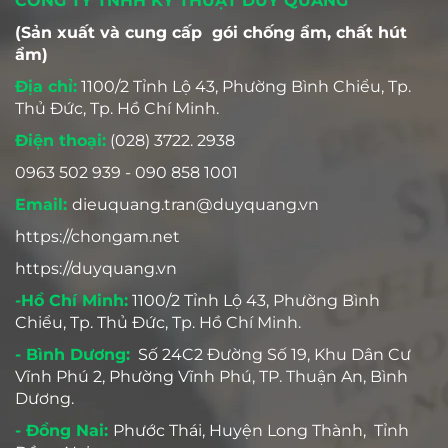
CÔNG TY TNHH KỸ THUẬT DUY QUANG
(Sản xuất và cung cấp gói chống ẩm, chất hút
ẩm)
Địa chỉ:
1100/2 Tỉnh Lộ 43, Phường Bình Chiểu, Tp.
Thủ Đức, Tp. Hồ Chí Minh.
Điện thoại:
(028) 3722. 2938
0963 502 939 - 090 858 1001
Email:
dieuquang.tran@duyquang.vn
https://chongam.net
https://duyquang.vn
-Hồ Chí Minh:
1100/2 Tỉnh Lộ 43, Phường Bình
Chiểu, Tp. Thủ Đức, Tp. Hồ Chí Minh.
- Bình Dương:
Số 24C2 Đường Số 19, Khu Dân Cư
Vĩnh Phú 2, Phường Vĩnh Phú, TP. Thuận An, Bình
Dương.
- Đồng Nai:
Phước Thái, Huyện Long Thành, Tỉnh