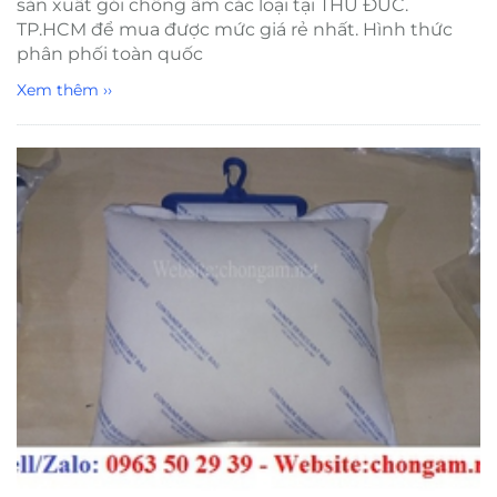
sản xuất gói chống ẩm các loại tại THỦ ĐỨC.
TP.HCM để mua được mức giá rẻ nhất. Hình thức
phân phối toàn quốc
Xem thêm ››