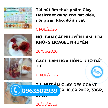
Túi hút ẩm thực phẩm Clay
Desiccant dùng cho hạt điều,
nông sản khô, đồ ăn vặt
01/08/2026
NƠI BÁN CÁT NHUYỄN LÀM HOA
KHÔ- SILICAGEL NHUYỄN
20/06/2026
CÁCH LÀM HOA HỒNG KHÔ BẤT
TỬ
08/06/2026
TÚI HÚT ẨM CLAY DESICCANT
0963502939
2GR, 3GR, 5GR, 10,GR 20GR, 30GR,
50GR
26/05/2026