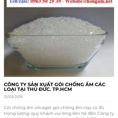
CÔNG TY SẢN XUẤT GÓI CHỐNG ẨM CÁC
LOẠI TẠI THỦ ĐỨC. TP.HCM
31/03/2019
Gói chống ẩm silicagel, gói chống ẩm clay có đủ
trọng lượng. quý khách vui lòng liên hệ đến Công ty