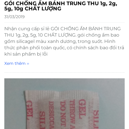
GÓI CHỐNG ẨM BÁNH TRUNG THU 1g, 2g,
5g, 10g CHẤT LƯỢNG
31/03/2019
Nhận cung cấp sỉ lẻ GÓI CHỐNG ẨM BÁNH TRUNG
THU 1g, 2g, 5g, 10 CHẤT LƯỢNG. gói chống ẩm bao
gồm silicagel màu xanh dương, trong suốt. Hình
thức phân phối toàn quốc, có chính sách bao đổi trả
khi sản phẩm bị lỗi
Xem thêm ››