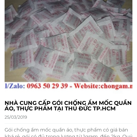
NHÀ CUNG CẤP GÓI CHỐNG ẨM MỐC QUẦN
ÁO, THỰC PHẨM TẠI THỦ ĐỨC TP.HCM
25/03/2019
Gói chống ẩm mốc quần áo, thực phẩm có giá bán
khá rẻ, gói có đủ trọng lượng từ 1gram, đến 2kg. Quý